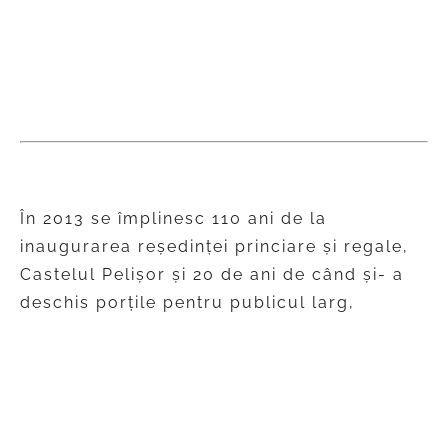
Prezentarea expozitiei
În 2013 se împlinesc 110 ani de la
inaugurarea reşedinţei princiare şi regale,
Castelul Pelişor şi 20 de ani de când şi- a
deschis porţile pentru publicul larg,
devenind muzeu.
Castelul Pelişor a fost construit între anii
1899-1902, din dorinţa regelui Carol I, ca
reşedinţă a principilor moştenitori,