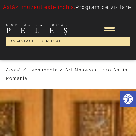
Astăzi muzeul este închis.
Program de vizitare
1/6
RESTRICȚII DE CIRCULAȚIE
/
/
Acasă
Evenimente
Art Nouveau – 110 Ani în
România
Deschide 