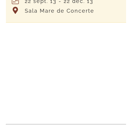
22 sept. 13
- 22 dec. 13
Sala Mare de Concerte
In Detaliu: Arta 1900 la
Peles