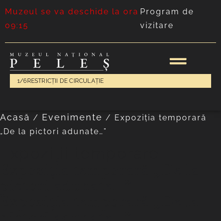
Muzeul se va deschide la ora
Program de
09:15
vizitare
1/6
RESTRICȚII DE CIRCULAȚIE
Acasă
Evenimente
/
/
Expoziția temporară
„De la pictori adunate…”
Expoziții temporare
Expoziția temporară „De la
pictori adunate…”
Expoziția temporară „De la
pictori adunate…”