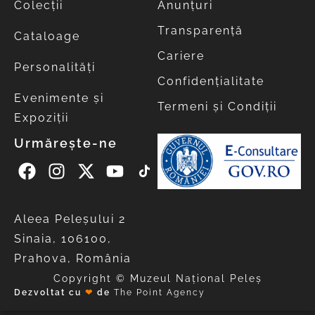
Colecții
Anunțuri
Transparență
Cataloage
Cariere
Personalități
Confidențialitate
Evenimente și
Termeni și Condiții
Expoziții
Urmărește-ne
Aleea Peleşului 2
Sinaia, 106100,
Prahova, România
Copyright © Muzeul Național Peleș
Dezvoltat cu
❤
de
The Point Agency