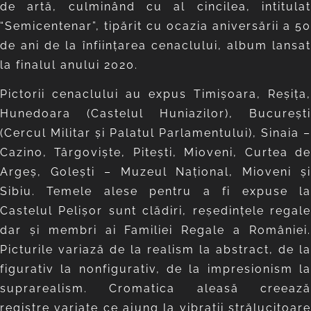
de artă, culminând cu al cincilea, intitulat
“Semicentenar”, tipărit cu ocazia aniversării a 50
de ani de la înfiinţarea cenaclului, album lansat
la finalul anului 2020.
Pictorii cenaclului au expus Timişoara, Reşiţa,
Hunedoara (Castelul Huniazilor), Bucureşti
(Cercul Militar şi Palatul Parlamentului), Sinaia –
Cazino, Târgovişte, Piteşti, Mioveni, Curtea de
Argeş, Goleşti – Muzeul Naţional, Mioveni și
Sibiu. Temele alese pentru a fi expuse la
Castelul Pelișor sunt clădiri, reședințele regale
dar și membri ai Familiei Regale a României.
Picturile variază de la realism la abstract, de la
figurativ la nonfigurativ, de la impresionism la
suprarealism. Cromatica aleasă creează
registre variate ce ajung la vibrații strălucitoare