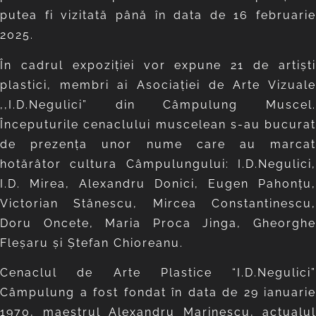
putea fi vizitată până în data de 16 februarie
2025.
În cadrul expoziției vor expune 21 de artiști
plastici, membri ai Asociației de Arte Vizuale
,,I.D.Negulici” din Câmpulung Muscel.
Începuturile cenaclului muscelean s-au bucurat
de prezența unor nume care au marcat
hotărâtor cultura Câmpulungului: I.D.Negulici,
I.D. Mirea, Alexandru Donici, Eugen Pahonţu,
Victorian Stănescu, Mircea Constantinescu,
Doru Oncete, Maria Proca Jinga, Gheorghe
Fleşaru și Ştefan Chioreanu.
Cenaclul de Arte Plastice “I.D.Negulici”
Câmpulung a fost fondat în data de 29 ianuarie
1970, maestrul Alexandru Marinescu, actualul