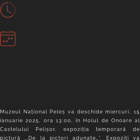
Expoziții temporare
15 ian. 25
- 16 feb. 25
Holul de onoare al Castelului
Pelișor
Muzeul Național Peleș va deschide miercuri, 15
ianuarie 2025, ora 13:00, în Holul de Onoare al
Castelului Pelișor, expoziția temporară de
pictură ,,De la pictori adunate…”. Expoziți va