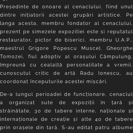
Preşedinte de onoare al cenaclului, fiind unul
dintre inițiatorii acestei grupări artistice. Pe
langa acesta, membru fondator al cenaclului,
prezent pe simezele expozitiei este si reputatul
restaurator, pictor de biserici, membru U.A.P.,
maestrul Grigore Popescu Muscel. Gheorghe
Tomozei, fiul adoptiv al oraşului Câmpulung,
împreună cu cealaltă personalitate a vremii,
cunoscutul critic de artă Radu Ionescu, au
coordonat începuturile acestei mişcări.
De-a lungul perioadei de funcționare, cenaclul
a organizat sute de expoziţii în ţară şi
străinătate, 30 de tabere interne, naţionale și
internaţionale de creaţie și alte 40 de tabere
prin oraşele din tară. S-au editat patru albume