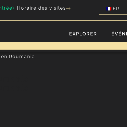
ntrée)
Horaire des visites
FR
EXPLORER
ÉVÉN
s en Roumanie
oumanie
oumanie