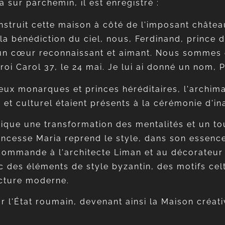
 sur parchemin, il est enregistré :
nstruit cette maison à côté de l'imposant châtea
 la bénédiction du ciel, nous, Ferdinand, prince
un cœur reconnaissant et aimant. Nous sommes e
oi Carol 37, le 24 mai. Je lui ai donné un nom, Pe
ux monarques et princes héréditaires, l'archiman
et culturel étaient présents à la cérémonie d'in
tique une transformation des mentalités et un to
rincesse Maria reprend le style, dans son essenc
 commande à l'architecte Liman et au décorateur
c des éléments de style byzantin, des motifs cel
ecture moderne.
ar l'État roumain, devenant ainsi la Maison créat