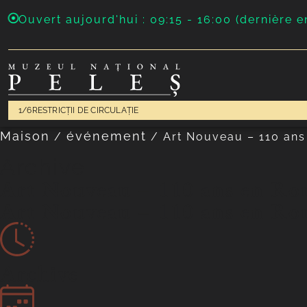
Ouvert aujourd'hui : 09:15 - 16:00 (dernière e
1/6
RESTRICȚII DE CIRCULAȚIE
Maison
événement
/
/
Art Nouveau – 110 an
Archive
Art Nouveau – 110 ans en R
Art Nouveau – 110 ans en R
Archive