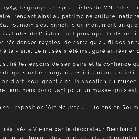
1989, le groupe de spécialistes de MN Peleş a ré
ire, rendant ainsi au patrimoine culturel nation
muséal roumain s'est enrichi d'un monument uniqu
vicissitudes de l'histoire ont provoqué la dispe
res résidences royales, de sorte qu'au fil des an
 à la visite. Le musée a été inauguré en février 
tifié les espoirs de ses pairs et la confiance q
tifiques ont été organisées ici, qui ont enrichi 
ion d'art, soulignant ainsi la vocation du musée 
metteur, mais concluant pour un musée qui s'est 
nise l'exposition "Art Nouveau - 110 ans en Rou
éalisés à Vienne par le décorateur Bernhard Lud
 pour la plupart, des lignes courbes et ondulant