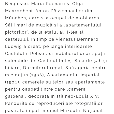
Bengescu, Maria Poenaru și Olga
Mavrogheni; Anton Pössenbacher din
München, care s-a ocupat de mobilarea
Sălii mari de muzică și a „apartamentului
pictorilor”, de la etajul al II-lea al
castelului, în timp ce vienezul Bernhard
Ludwig a creat, pe lângă interioarele
Castelului Pelișor, și mobilierul unor spații
splendide din Castelul Peleș: Sala de șah și
biliard, Dormitorul regal, Sufrageria pentru
mic dejun (1906), Apartamentul imperial
(1906), camerele suitelor sau apartamente
pentru oaspeți (între care „camera
galbenă”, decorată în stil neo-Louis XIV).
Panourile cu reproduceri ale fotografiilor
păstrate în patrimoniul Muzeului Național