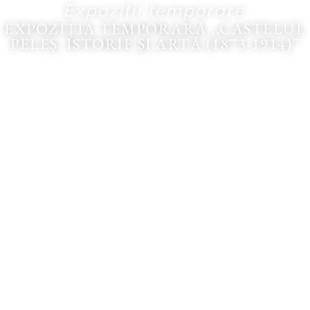
Expoziții temporare
EXPOZIȚIA TEMPORARĂ ,,CASTELUL
PELEȘ. ISTORIE ȘI ARTĂ (1873-1914)”