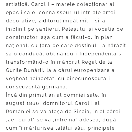
artistică. Carol I – marele colecționar al
epocii sale, connaisseur-ul într-ale artei
decorative, ziditorul împătimit – și-a
împlinit pe șantierul Peleșului și vocația de
constructor, așa cum a făcut-o, în plan
național, cu țara pe care destinul i-a hărăzit
să o conducă, obținându-i Independența și
transformând-o în mândrul Regat de la
Gurile Dunării, la a cărui europenizare a
vegheat neîncetat, cu binecunoscuta-i
consecvență germană.
Încă din primul an al domniei sale, în
august 1866, domnitorul Carol I al
României se va atașa de Sinaia, în al cărei
„aer curat” se va „întrema” adesea, după
cum îi mărturisea tatălui său, principele