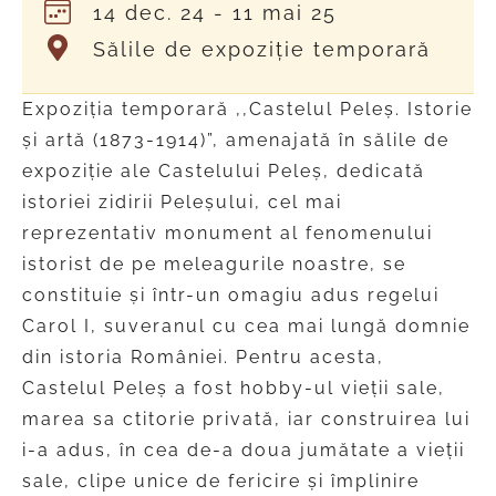
14 dec. 24
- 11 mai 25
Sălile de expoziție temporară
Expoziția temporară ,,Castelul Peleș. Istorie
și artă (1873-1914)”, amenajată în sălile de
expoziție ale Castelului Peleș, dedicată
istoriei zidirii Peleșului, cel mai
reprezentativ monument al fenomenului
istorist de pe meleagurile noastre, se
constituie și într-un omagiu adus regelui
Carol I, suveranul cu cea mai lungă domnie
din istoria României. Pentru acesta,
Castelul Peleș a fost hobby-ul vieții sale,
marea sa ctitorie privată, iar construirea lui
i-a adus, în cea de-a doua jumătate a vieții
sale, clipe unice de fericire și împlinire