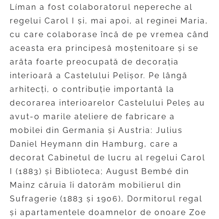
Líman a fost colaboratorul nepereche al
regelui Carol I și, mai apoi, al reginei Maria,
cu care colaborase încă de pe vremea când
aceasta era principesă moștenitoare și se
arăta foarte preocupată de decorația
interioară a Castelului Pelișor. Pe lângă
arhitecți, o contribuție importantă la
decorarea interioarelor Castelului Peleș au
avut-o marile ateliere de fabricare a
mobilei din Germania și Austria: Julius
Daniel Heymann din Hamburg, care a
decorat Cabinetul de lucru al regelui Carol
I (1883) și Biblioteca; August Bembé din
Mainz căruia îi datorăm mobilierul din
Sufragerie (1883 și 1906), Dormitorul regal
și apartamentele doamnelor de onoare Zoe