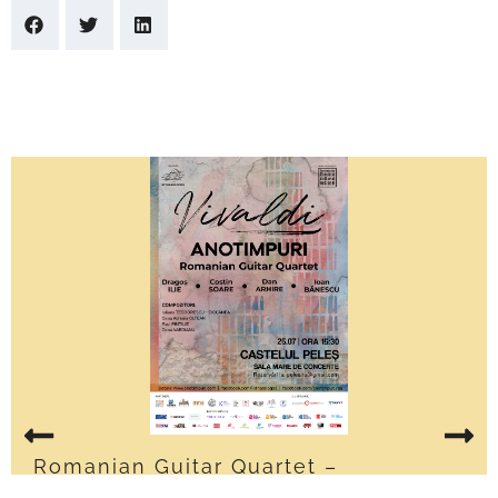
–
Expoziție Temporară „Lumin
Umbre – Ferdinand Și Mari