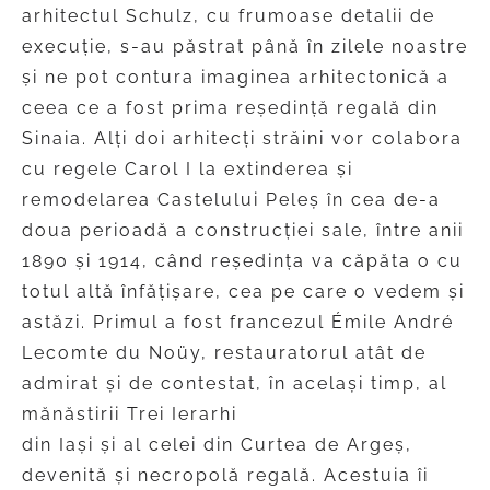
arhitectul Schulz, cu frumoase detalii de
execuție, s-au păstrat până în zilele noastre
și ne pot contura imaginea arhitectonică a
ceea ce a fost prima reședință regală din
Sinaia. Alți doi arhitecți străini vor colabora
cu regele Carol I la extinderea și
remodelarea Castelului Peleș în cea de-a
doua perioadă a construcției sale, între anii
1890 și 1914, când reședința va căpăta o cu
totul altă înfățișare, cea pe care o vedem și
astăzi. Primul a fost francezul Émile André
Lecomte du Noüy, restauratorul atât de
admirat și de contestat, în același timp, al
mănăstirii Trei Ierarhi
din Iași și al celei din Curtea de Argeș,
devenită și necropolă regală. Acestuia îi