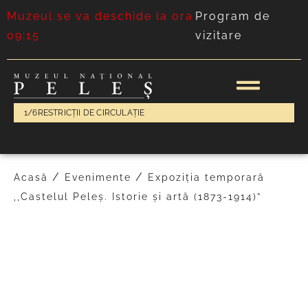
Muzeul se va deschide la ora
Program de
09:15
vizitare
1/6
RESTRICȚII DE CIRCULAȚIE
/
/
Acasă
Evenimente
Expoziția temporară
,,Castelul Peleș. Istorie și artă (1873-1914)”