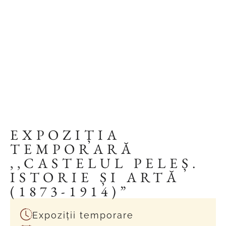
EXPOZIȚIA
TEMPORARĂ
,,CASTELUL PELEȘ.
ISTORIE ȘI ARTĂ
(1873-1914)”
Expoziții temporare