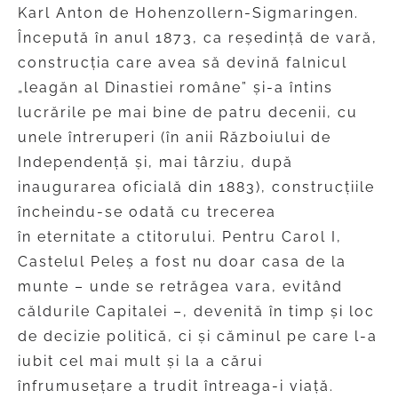
Karl Anton de Hohenzollern-Sigmaringen.
Începută în anul 1873, ca reședință de vară,
construcția care avea să devină falnicul
„leagăn al Dinastiei române” și-a întins
lucrările pe mai bine de patru decenii, cu
unele întreruperi (în anii Războiului de
Independență și, mai târziu, după
inaugurarea oficială din 1883), construcțiile
încheindu-se odată cu trecerea
în eternitate a ctitorului. Pentru Carol I,
Castelul Peleș a fost nu doar casa de la
munte – unde se retrăgea vara, evitând
căldurile Capitalei –, devenită în timp și loc
de decizie politică, ci și căminul pe care l-a
iubit cel mai mult și la a cărui
înfrumusețare a trudit întreaga-i viață.