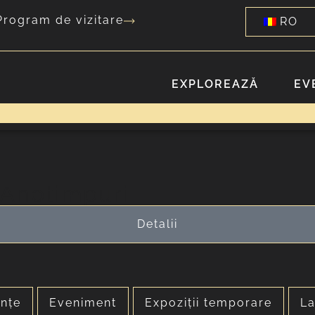
Program de vizitare
RO
EXPLOREAZĂ
EV
 Anotimpuri
Detalii
ințe
Eveniment
Expoziții temporare
La