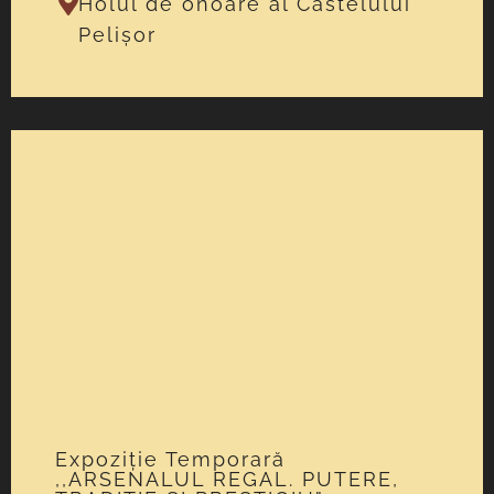
Holul de onoare al Castelului
Pelișor
Expoziție Temporară
,,ARSENALUL REGAL. PUTERE,