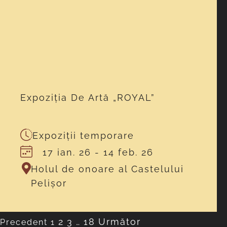
Expoziția De Artă „ROYAL”
Expoziții temporare
17 ian. 26
- 14 feb. 26
Holul de onoare al Castelului
Pelișor
2
3
18
Următor
Precedent
1
…