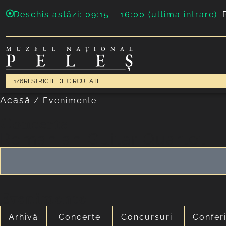
Deschis astăzi: 09:15 - 16:00 (ultima intrare)
1/6
RESTRICȚII DE CIRCULAȚIE
Acasă
/
Evenimente
Concerte
Romanian Guitar Quartet –
Evenimente
Arhivă
Concerte
Concursuri
Confer