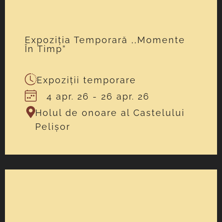
Expoziția Temporară ,,Momente
În Timp”
Expoziții temporare
4 apr. 26
- 26 apr. 26
Holul de onoare al Castelului
Pelișor