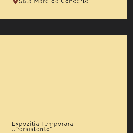
Sala Mare de Concerte
Expoziția Temporară
,,Persistențe”