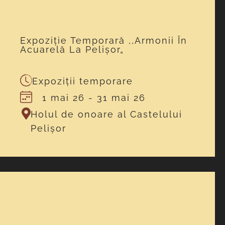
Expoziție Temporară ,,Armonii În
Acuarelă La Pelișor„
Expoziții temporare
1 mai 26
- 31 mai 26
Holul de onoare al Castelului
Pelișor