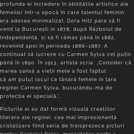
profunda ei încredere în abilitățile artistice ale
femeilor într-o epocă în care talentul feminin
era adesea minimalizat. Dora Hitz pare să fi
venit la București în 1878, după Războiul de
Independență, și să fi rămas până în 1882,
revenind apoi în perioada 1886–1887. A
continuat să lucreze cu Carmen Sylva cel puțin
până în 1890. În 1913, artista scria: „Consider că
marea șansă a vieții mele a fost faptul
că am putut locui ca tânără femeie în țara
reginei Carmen Sylva, bucurându-mă de
protecția ei specială.”,
Picturile ei au dat formă vizuală creațiilor
literare ale reginei, cea mai impresionantă
cristalizare fiind seria de treisprezece picturi