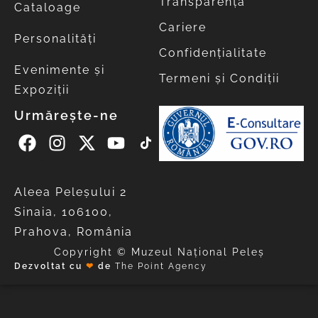
Transparență
Cataloage
Cariere
Personalități
Confidențialitate
Evenimente și
Termeni și Condiții
Expoziții
Urmărește-ne
Aleea Peleşului 2
Sinaia, 106100,
Prahova, România
Copyright © Muzeul Național Peleș
Dezvoltat cu
❤
de
The Point Agency