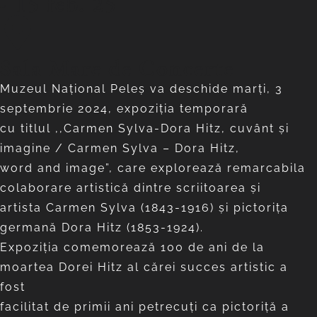
- 15 feb. 25
Sala Mare de Concerte
Muzeul Național Peleș va deschide marți, 3
septembrie 2024, expoziția temporară
cu titlul ,,Carmen Sylva-Dora Hitz, cuvânt și
imagine / Carmen Sylva – Dora Hitz,
word and image”, care explorează remarcabila
colaborare artistică dintre scriitoarea și
artista Carmen Sylva (1843-1916) și pictorița
germană Dora Hitz (1853-1924).
Expoziția comemorează 100 de ani de la
moartea Dorei Hitz al cărei succes artistic a
fost
facilitat de primii ani petrecuți ca pictoriță a