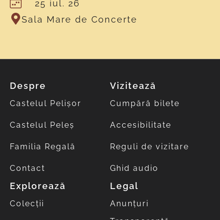
25 iul. 26
Sala Mare de Concerte
Despre
Vizitează
Castelul Pelișor
Cumpără bilete
Castelul Peleș
Accesibilitate
Familia Regală
Reguli de vizitare
Contact
Ghid audio
Explorează
Legal
Colecții
Anunțuri