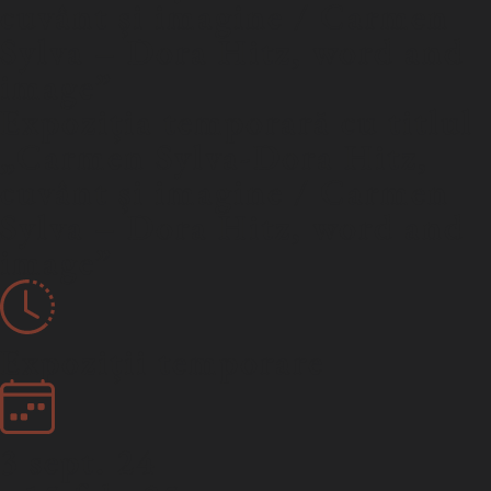
cuvânt și imagine / Carmen
Sylva – Dora Hitz, word and
image”
Expoziția temporară cu titlul
„Carmen Sylva-Dora Hitz,
cuvânt și imagine / Carmen
Sylva – Dora Hitz, word and
image”
Expoziții temporare
3 sept. 24