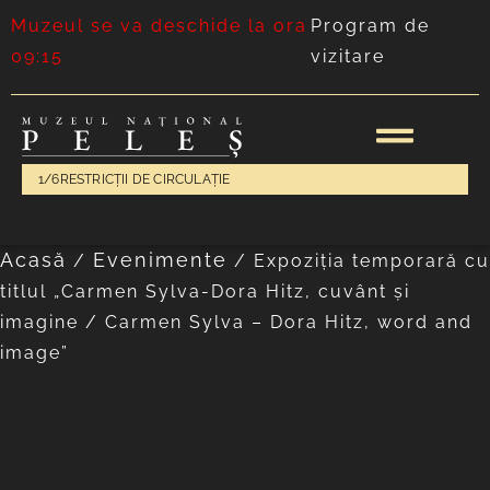
Muzeul se va deschide la ora
Program de
09:15
vizitare
1/6
RESTRICȚII DE CIRCULAȚIE
Acasă
Evenimente
/
/
Expoziția temporară cu
titlul „Carmen Sylva-Dora Hitz, cuvânt și
imagine / Carmen Sylva – Dora Hitz, word and
image”
Expoziții temporare
Expoziția temporară cu titlul
„Carmen Sylva-Dora Hitz,