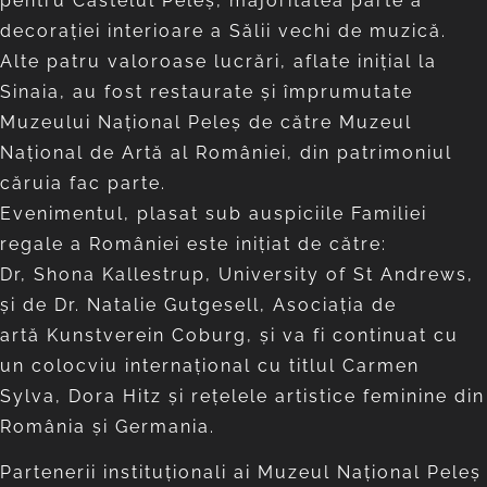
pentru Castelul Peleș, majoritatea parte a
decorației interioare a Sălii vechi de muzică.
Alte patru valoroase lucrări, aflate inițial la
Sinaia, au fost restaurate și împrumutate
Muzeului Național Peleș de către Muzeul
Național de Artă al României, din patrimoniul
căruia fac parte.
Evenimentul, plasat sub auspiciile Familiei
regale a României este inițiat de către:
Dr, Shona Kallestrup, University of St Andrews,
și de Dr. Natalie Gutgesell, Asociația de
artă Kunstverein Coburg, și va fi continuat cu
un colocviu internațional cu titlul Carmen
Sylva, Dora Hitz și rețelele artistice feminine din
România și Germania.
Partenerii instituționali ai Muzeul Național Peleș