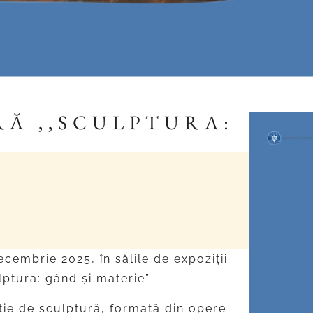
Ă ,,SCULPTURA:
embrie 2025, în sălile de expoziții
ptura: gând și materie”.
ție de sculptură, formată din opere