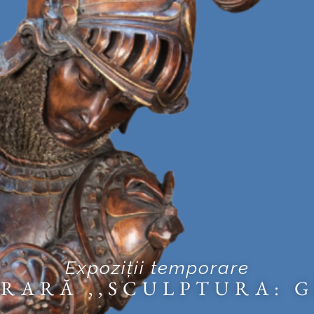
Expoziții temporare
RARĂ ,,SCULPTURA: G