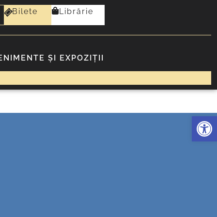
Bilete
Librărie
ENIMENTE ȘI EXPOZIȚII
Deschide 