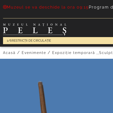
Muzeul se va deschide la ora 09:15
Program d
1/6
RESTRICȚII DE CIRCULAȚIE
/
/
Acasă
Evenimente
Expoziție temporară ,,Sculpt