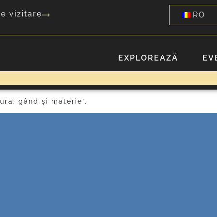
e vizitare
RO
EXPLOREAZĂ
EV
ura: gând și materie”.