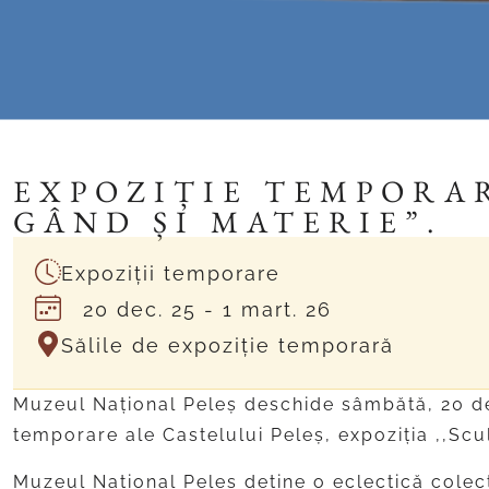
EXPOZIȚIE TEMPORAR
GÂND ȘI MATERIE”.
Expoziții temporare
20 dec. 25
- 1 mart. 26
Sălile de expoziție temporară
Muzeul Național Peleș deschide sâmbătă, 20 dec
temporare ale Castelului Peleș, expoziția ,,Scul
Muzeul Național Peleș deține o eclectică colec