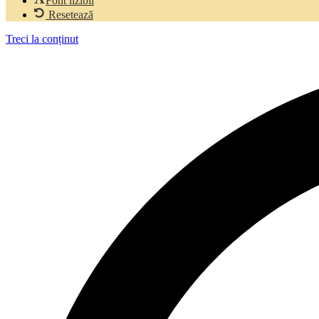
Font lizibil
Resetează
Treci la conținut