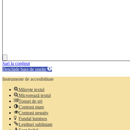
Sari la conținut
Deschide bara de unelte
Instrumente de accesibilitate
Mărește textul
Micșorează textul
Tonuri de gri
Contrast mare
Contrast negativ
Fundal luminos
Legături subliniate