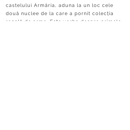
castelului Armăria, aduna la un loc cele
două nuclee de la care a pornit colecția
regală de arme. Este vorba despre primele
arme – în special orientale – achiziționate
de tânărul principe Carol de Hohenzollern,
la vârsta de 23 de ani, cu prilejul călătoriei
sale în Algeria, din anul 1862, și,
bineînțeles, despre armele și armurile
moștenite de la tatăl său, din Arsenalul
Castelului Hohenzollern.
În ultima etapă a construcției, între 1903 și
1906, vor fi amenajate cele trei săli
destinate etalării armelor – colecția fiind
una dintre cele mai privilegiate ale
patrimoniului regal de la Peleș și singura
ce beneficiază de săli rezervate exclusiv