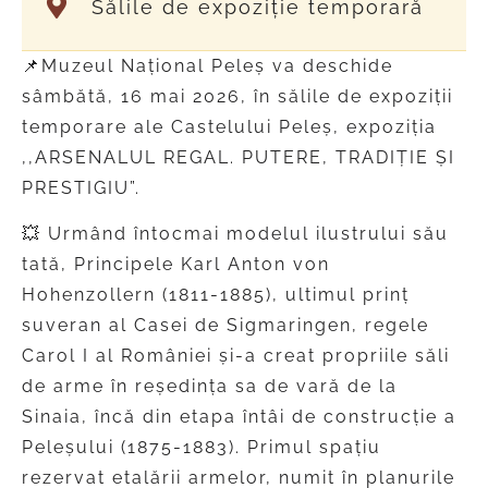
Sălile de expoziție temporară
📌Muzeul Național Peleș va deschide
sâmbătă, 16 mai 2026, în sălile de expoziții
temporare ale Castelului Peleș, expoziția
,,ARSENALUL REGAL. PUTERE, TRADIȚIE ȘI
PRESTIGIU”.
💥 Urmând întocmai modelul ilustrului său
tată, Principele Karl Anton von
Hohenzollern (1811-1885), ultimul prinț
suveran al Casei de Sigmaringen, regele
Carol I al României și-a creat propriile săli
de arme în reședința sa de vară de la
Sinaia, încă din etapa întâi de construcție a
Peleșului (1875-1883). Primul spațiu
rezervat etalării armelor, numit în planurile