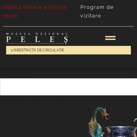
Ultima intrare a fost la
Program de
16:00
vizitare
1/6
RESTRICȚII DE CIRCULAȚIE
colecții
Explorează colecțiile
Explorează col