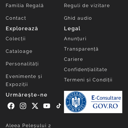
Familia Regală
Reguli de vizitare
Contact
Ghid audio
Explorează
Legal
Colecții
Anunțuri
Transparență
Cataloage
Cariere
Personalități
Confidențialitate
Evenimente și
Termeni și Condiții
Expoziții
Urmărește-ne
Aleea Peleşului 2