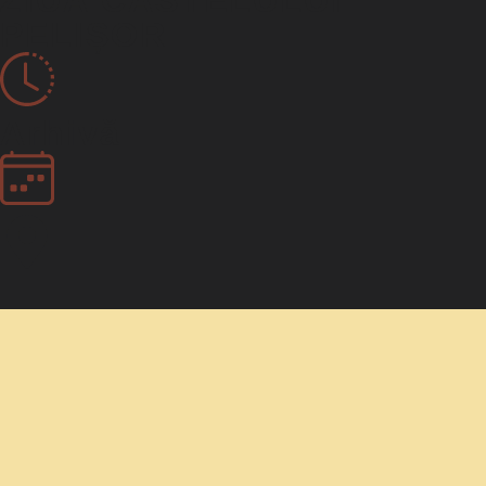
ZIUA CASTELULUI
PELIȘOR
Arhivă