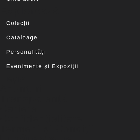
Explorează
Colecții
Cataloage
Personalități
Evenimente și Expoziții
Legal
Anunțuri
Transparență
Cariere
Confidențialitate
Termeni și Condiții
Urmărește-ne