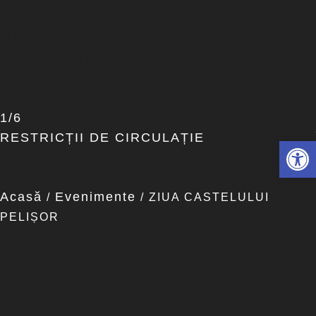
Ultima intrare a fost la
16:00
Program de vizitare
1/6
RESTRICȚII DE CIRCULAȚIE
Deschide 
Acasă
Evenimente
/
/
ZIUA CASTELULUI
PELIȘOR
Arhivă
ZIUA CASTELULUI
PELIȘOR