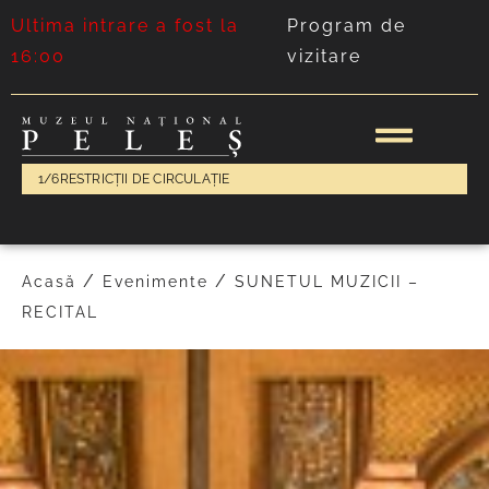
Ultima intrare a fost la
Program de
16:00
vizitare
1/6
RESTRICȚII DE CIRCULAȚIE
/
/
Acasă
Evenimente
SUNETUL MUZICII –
RECITAL