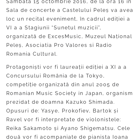
Sâmbătă 15 octombrie 2016, de la ora 16 în
Sala de concerte a Castelului Peleș va avea
loc un recital eveniment, în cadrul ediției a
VI a a Stagiunii “Sunetul muzicii”,
organizată de ExcesMusic, Muzeul Naţional
Peleş, Asociatia Pro Valores si Radio
Romania Cultural.
Protagoniști vor fi laureații ediției a XI a a
Concursului România de la Tokyo,
competiție organizată din anul 2005 de
Romanian Music Society in Japan, organism
prezidat de doamna Kazuko Shimada.
Opusuri de: Yasye, Prokofiev, Bartok și
Ravel vor fi interpretate de violonistele:
Reika Sakamoto și Ayano Shigematsu. Cele
două vor fi acompaniate de pianista Ioana