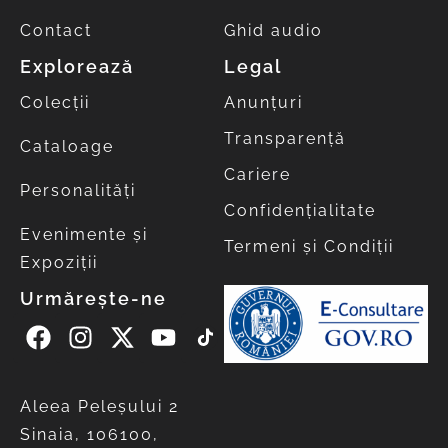
Contact
Ghid audio
Explorează
Legal
Colecții
Anunțuri
Transparență
Cataloage
Cariere
Personalități
Confidențialitate
Evenimente și
Termeni și Condiții
Expoziții
Urmărește-ne
Aleea Peleşului 2
Sinaia, 106100,