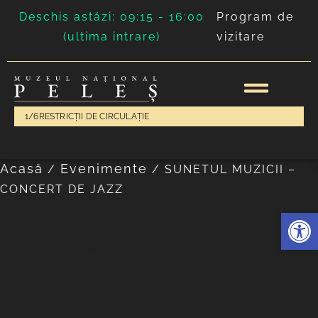
Deschis astăzi: 09:15 - 16:00
Program de
(ultima intrare)
vizitare
1/6
RESTRICȚII DE CIRCULAȚIE
Acasă
Evenimente
/
/
SUNETUL MUZICII –
CONCERT DE JAZZ
Deschide 
Arhivă
SUNETUL MUZICII –
CONCERT DE JAZZ
SUNETUL MUZICII –
CONCERT DE JAZZ