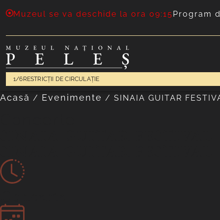
Muzeul se va deschide la ora 09:15
Program d
1/6
RESTRICȚII DE CIRCULAȚIE
Acasă
Evenimente
/
/
SINAIA GUITAR FESTIV
Concerte
SINAIA GUITAR FESTIVAL
SINAIA GUITAR FESTIVAL
Concerte