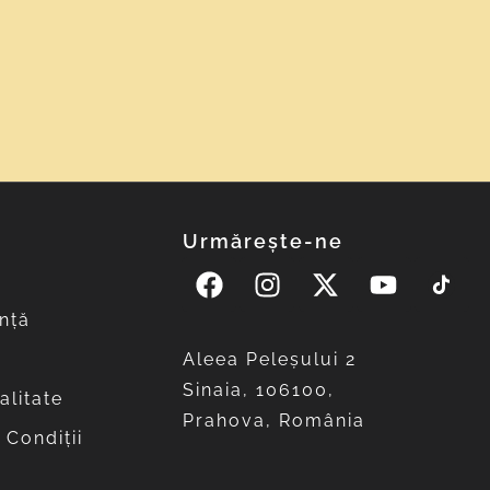
Urmărește-ne
nță
Aleea Peleşului 2
Sinaia, 106100,
alitate
Prahova, România
 Condiții