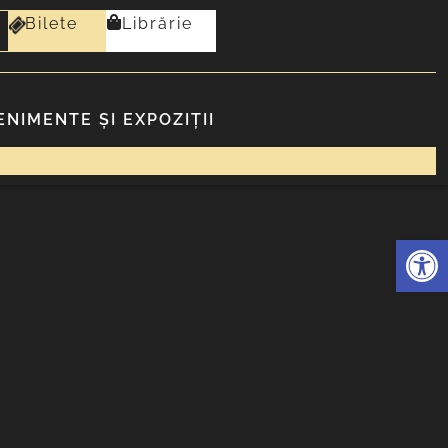
Bilete
Librărie
ENIMENTE ȘI EXPOZIȚII
Deschide 