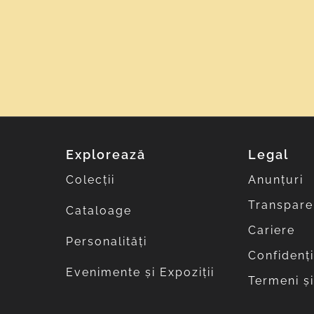
Explorează
Legal
Colecții
Anunțuri
Transpare
Cataloage
Cariere
Personalități
Confidenți
Evenimente și Expoziții
Termeni și