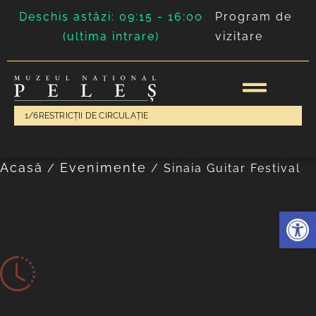
Deschis astăzi: 09:15 - 16:00
Program de
(ultima intrare)
vizitare
1/6
RESTRICȚII DE CIRCULAȚIE
Acasă
Evenimente
/
/
Sinaia Guitar Festival
Concerte
Deschide 
Sinaia Guitar Festival
Sinaia Guitar Festival
Concerte