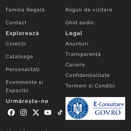
Familia Regală
Reguli de vizitare
Contact
Ghid audio
Explorează
Legal
Colecții
Anunțuri
Transparență
Cataloage
Cariere
Personalități
Confidențialitate
Evenimente și
Termeni și Condiții
Expoziții
Urmărește-ne