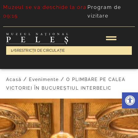
Muzeul se va deschide la ora
Program de
09:15
vizitare
1/6
RESTRICȚII DE CIRCULAȚIE
/
/
Acasă
Evenimente
O PLIMBARE PE CALEA
VICTORIEI ÎN BUCUREȘTIUL INTERBELIC
Deschide 