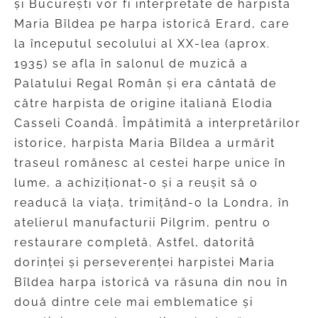
și București vor fi interpretate de harpista
Maria Bîldea pe harpa istorică Erard, care
la începutul secolului al XX-lea (aprox.
1935) se afla în salonul de muzică a
Palatului Regal Român și era cântată de
către harpista de origine italiană Elodia
Casseli Coandă. Împătimită a interpretărilor
istorice, harpista Maria Bîldea a urmărit
traseul românesc al cestei harpe unice în
lume, a achiziționat-o și a reușit să o
readucă la viața, trimițând-o la Londra, în
atelierul manufacturii Pilgrim, pentru o
restaurare completă. Astfel, datorită
dorinței și perseverenței harpistei Maria
Bîldea harpa istorică va răsuna din nou în
două dintre cele mai emblematice și