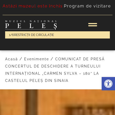
Astăzi muzeul este închis.
Program de vizitare
1/6
RESTRICȚII DE CIRCULAȚIE
/
/
Acasă
Evenimente
COMUNICAT DE PRESĂ
CONCERTUL DE DESCHIDERE A TURNEULUI
INTERNAȚIONAL „CARMEN SYLVA – 180” LA
Deschide 
CASTELUL PELEȘ DIN SINAIA