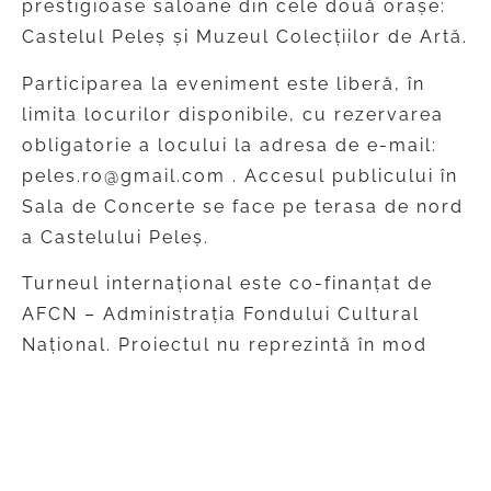
prestigioase saloane din cele două orașe:
Castelul Peleș și Muzeul Colecțiilor de Artă.
Participarea la eveniment este liberă, în
limita locurilor disponibile, cu rezervarea
obligatorie a locului la adresa de e-mail:
peles.ro@gmail.com . Accesul publicului în
Sala de Concerte se face pe terasa de nord
a Castelului Peleș.
Turneul internațional este co-finanțat de
AFCN – Administrația Fondului Cultural
Național. Proiectul nu reprezintă în mod
necesar poziția Administrației Fondului
Cultural Național. AFCN nu este
responsabilă de conținutul proiectului sau
de modul în care rezultatele proiectului pot