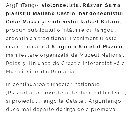
ArgEnTango:
violoncelistul Răzvan Suma,
pianistul Mariano Castro, bandoneonistul
Omar Massa și violonistul Rafael Butaru
,
propun publicului o întâlnire cu tangoul
argentinian tradițional. Evenimentul este
înscris în cadrul
Stagiunii Sunetul Muzicii
,
manifestare organizată de Muzeul Național
Peleș și Uniunea de Creație Interpretativă a
Muzicienilor din România.
În continuarea turneelor naționale
„Piazzolla, o poveste autentică” ediția I și II,
și proiectul „Tango la Cetate”, ArgEnTango
duce mai departe dorința de a promova
stilul TANGO, cântat în manieră tradițională,
autentică și la cel mai înalt nivel artistic.