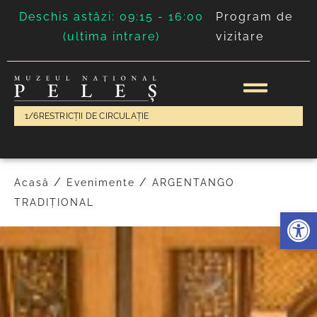
Deschis astăzi: 09:15 - 16:00
Program de
(ultima intrare)
vizitare
1/6
RESTRICȚII DE CIRCULAȚIE
/
/
Acasă
Evenimente
ARGENTANGO
TRADIȚIONAL
Deschide 