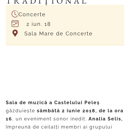
TRADIȚIONAL
Concerte
2 iun. 18
Sala Mare de Concerte
Analia Selis și ArgEnTango
aduc tangoul tradițional
Argentinian la Castelul Pele
ș
Sala de muzică a Castelului Peleș
găzduiește
sâmbătă 2 iunie 2018, de la ora
16
, un eveniment sonor inedit:
Analia Selis,
împreună de ceilalți membri ai grupului