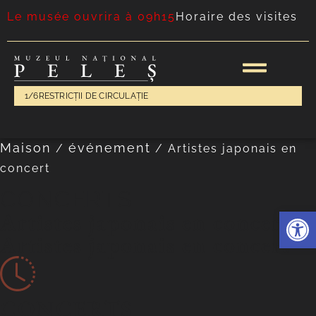
Le musée ouvrira à 09h15
Horaire des visites
1/6
RESTRICȚII DE CIRCULAȚIE
Maison
événement
/
/
Artistes japonais en
concert
CONCERTS
Ouvrir l
Artistes japonais en concert
Artistes japonais en concert
CONCERTS