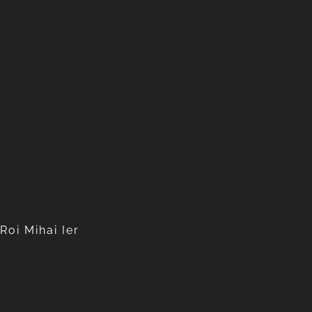
Roi Mihai Ier
Roi Mihai Ier
1921-2017
Apprendre encore plus