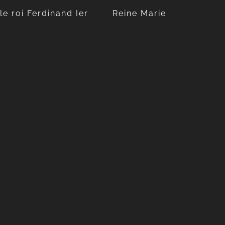
le roi Ferdinand Ier
Reine Marie
le roi Ferdinand Ier
Reine Marie
1865-1927
1875-1938
Apprendre encore plus
Apprendre encore plus