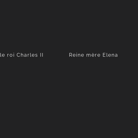
le roi Charles II
Reine mère Elena
le roi Charles II
Reine mère Elena
1893-1953
1896-1982
Apprendre encore plus
Apprendre encore plus