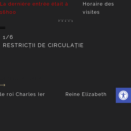
La dernière entrée était à
Horaire des
16h00
visites
1/6
RESTRICȚII DE CIRCULAȚIE
La famille royale
Ouvrir l
le roi Charles Ier
Reine Elizabeth
le roi Charles Ier
Reine Elizabeth
1839-1914
1843-1916
Apprendre encore plus
Apprendre encore plus