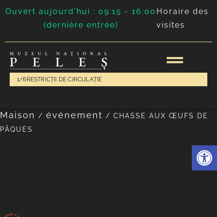
Ouvert aujourd'hui : 09:15 - 16:00
Horaire des
(dernière entrée)
visites
1/6
RESTRICȚII DE CIRCULAȚIE
Maison
événement
/
/
CHASSE AUX ŒUFS DE
PÂQUES
Archive
Ouvrir l
CHASSE AUX ŒUFS DE
PÂQUES
CHASSE AUX ŒUFS DE
PÂQUES