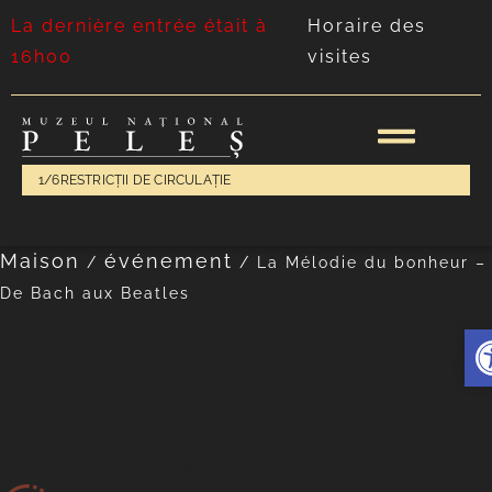
La dernière entrée était à
Horaire des
16h00
visites
1/6
RESTRICȚII DE CIRCULAȚIE
Maison
événement
/
/
La Mélodie du bonheur –
De Bach aux Beatles
Archive
Ouv
La Mélodie du bonheur – De
Bach aux Beatles
La Mélodie du bonheur – De
Bach aux Beatles