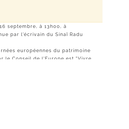
 16 septembre, à 13h00, à
nue par l'écrivain du Sinaï Radu
urnées européennes du patrimoine
r le Conseil de l'Europe est "Vivre
ultural Sinai" et "Ocolul".
sée national Peleș à