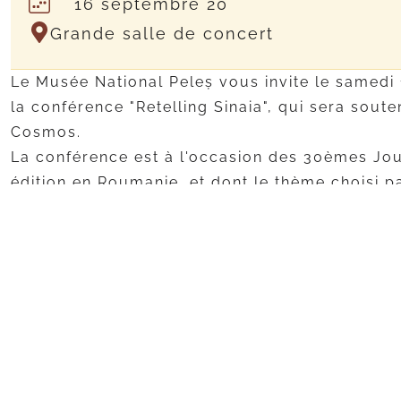
16 septembre 20
Grande salle de concert
Le Musée National Peleș vous invite le samedi
la conférence "Retelling Sinaia", qui sera soute
Cosmos.
La conférence est à l'occasion des 30èmes Jo
édition en Roumanie, et dont le thème choisi pa
patrimoine".
Radu Cosma est l'auteur des livres "Royal and C
La Terre en 360 jours", tous deux lancés au Mu
les années 2019 et 2021, respectivement.
L'entrée est gratuite.