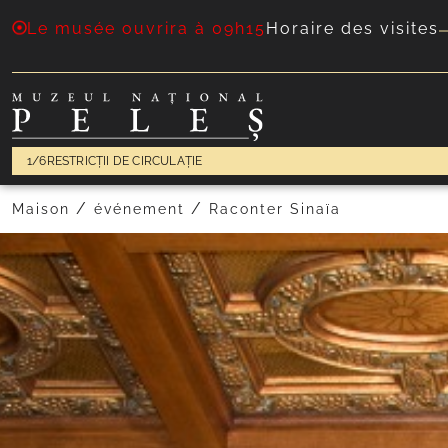
Le musée ouvrira à 09h15
Horaire des visites
1/6
RESTRICȚII DE CIRCULAȚIE
/
/
Maison
événement
Raconter Sinaïa