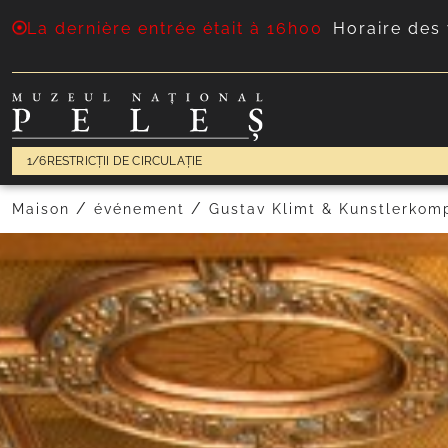
La dernière entrée était à 16h00
Horaire des 
1/6
RESTRICȚII DE CIRCULAȚIE
/
/
Maison
événement
Gustav Klimt & Kunstlerkom