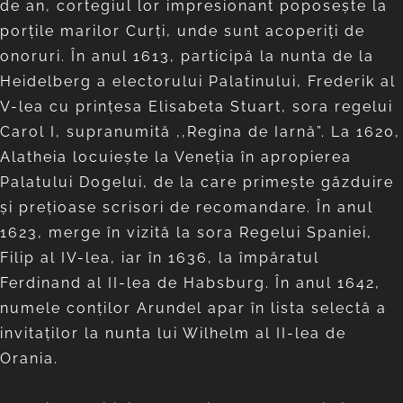
de an, cortegiul lor impresionant poposeşte la
porţile marilor Curți, unde sunt acoperiți de
onoruri. În anul 1613, participă la nunta de la
Heidelberg a electorului Palatinului, Frederik al
V-lea cu prințesa Elisabeta Stuart, sora regelui
Carol I, supranumită ,,Regina de Iarnă”. La 1620,
Alatheia locuiește la Veneția în apropierea
Palatului Dogelui, de la care primește găzduire
şi preţioase scrisori de recomandare. În anul
1623, merge în vizită la sora Regelui Spaniei,
Filip al IV-lea, iar în 1636, la împăratul
Ferdinand al II-lea de Habsburg. În anul 1642,
numele conţilor Arundel apar în lista selectă a
invitaţilor la nunta lui Wilhelm al II-lea de
Orania.