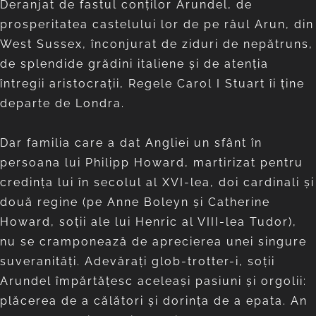
Deranjat de fastul conților Arundel, de
prosperitatea castelului lor de pe râul Arun, din
West Sussex, înconjurat de ziduri de nepătruns,
de splendide grădini italiene și de atenția
întregii aristocrații, Regele Carol I Stuart îi ține
departe de Londra.
Dar familia care a dat Angliei un sfânt în
persoana lui Philipp Howard, martirizat pentru
credința lui în secolul al XVI-lea, doi cardinali și
două regine (pe Anne Boleyn și Catherine
Howard, soții ale lui Henric al VIII-lea Tudor),
nu se cramponează de aprecierea unei singure
suveranități. Adevărați glob-trotter-i, soții
Arundel împărtățesc aceleași pasiuni și orgolii:
plăcerea de a călători și dorința de a epata. An