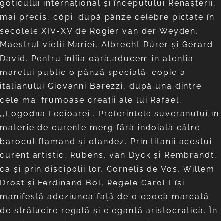
goticului internaţional şi începutului Renaşterii,
mai precis, cópii după pânze celebre pictate în
secolele XIV-XV de Rogier van der Weyden,
Maestrul vieţii Mariei, Albrecht Dürer şi Gérard
David. Pentru întîia oară,aducem în atenția
marelui public o pânză specială, copie a
italianului Giovanni Barezzi, după una dintre
cele mai frumoase creaţii ale lui Rafael,
,,Logodna Fecioarei”. Preferinţele suveranului în
materie de curente merg fără îndoială către
barocul flamand şi olandez. Prin titanii acestui
curent artistic, Rubens, van Dyck şi Rembrandt,
ca şi prin discipolii lor, Cornelis de Vos, Willem
Drost şi Ferdinand Bol, Regele Carol I îşi
manifestă adeziunea faţă de o epocă marcată
de strălucire regală şi eleganţă aristocratică. În