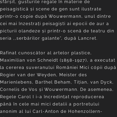
sfârşit, gusturile regale în materie de
peisagistică şi scene de gen sunt ilustrate
printr-o copie după Wouwermann, unul dintre
cei mai înzestraţi peisagişti ai epocii de aur a
picturii olandeze şi printr-o scenă de teatru din
seria ,,serbărilor galante”, după Lancret.
Rafinat cunoscător al artelor plastice,
Maximilian von Schneidt (1858-1927), a executat
la cererea suveranului României Mici cópii după
Rogier van der Weyden, Meister des
Marienlebens, Barthel Beham, Tițian, van Dyck,
Cornelis de Vos și Wouwermann. De asemenea,
Regele Carol I i-a încredințat reproducerea
până în cele mai mici detalii a portretului
anonim al lui Carl-Anton de Hohenzollern-