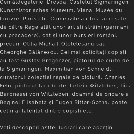
Gemäldegalerie, Dresda; Castelul Sigmaringen;
Kunsthistorisches Museum, Viena; Musée du
Louvre, Paris etc. Comenzile au fost adresate
de către Rege atât unor artişti străini (germani,
cu precădere), cât şi unor bursieri români,
precum Otilia Michail-Oteteleşanu sau
Gheorghe Bălănescu. Cei mai solicitaţi copişti
au fost Gustav Bregenzer, pictorul de curte de
la Sigmaringen, Maximilian von Schneidt,
curatorul colecţiei regale de pictură, Charles
Félu, pictorul fără braţe, Letizia Witzleben, fiica
Baronesei von Witzleben, doamnă de onoare a
Reginei Elisabeta şi Eugen Ritter-Gotha, poate
cel mai talentat dintre copiști etc.
Veți descoperi astfel lucrări care aparţin