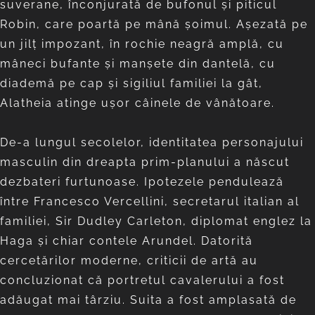
suverane, înconjurată de bufonul şi piticul
Robin, care poartă pe mână şoimul. Aşezată pe
un jilţ impozant, în rochie neagră amplă, cu
mâneci bufante şi manşete din dantelă, cu
diademă pe cap şi sigiliul familiei la gât,
Alatheia atinge uşor câinele de vânătoare.
De-a lungul secolelor, identitatea personajului
masculin din dreapta prim-planului a născut
dezbateri furtunoase. Ipotezele pendulează
între Francesco Vercellini, secretarul italian al
familiei, Sir Dudley Carleton, diplomat englez la
Haga şi chiar contele Arundel. Datorită
cercetărilor moderne, criticii de artă au
concluzionat că portretul cavalerului a fost
adăugat mai târziu. Suita a fost amplasată de