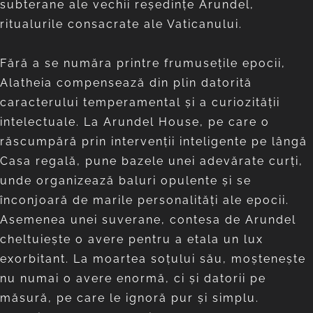
subterane ale vechii reședințe Arundel,
ritualurile consacrate ale Vaticanului.
Fără a se număra printre frumusețile epocii,
Alatheia compensează din plin datorită
caracterului temperamental și a curiozității
intelectuale. La Arundel House, pe care o
răscumpără prin intervenții inteligente pe lângă
Casa regală, pune bazele unei adevărate curți,
unde organizează baluri opulente și se
înconjoară de marile personalități ale epocii.
Asemenea unei suverane, contesa de Arundel
cheltuiește o avere pentru a etala un lux
exorbitant. La moartea soțului său, moștenește
nu numai o avere enormă, ci și datorii pe
măsură, pe care le ignoră pur și simplu.