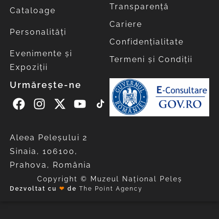
Transparență
Cataloage
Cariere
Personalități
Confidențialitate
Evenimente și
Termeni și Condiții
Expoziții
Urmărește-ne
Aleea Peleşului 2
Sinaia, 106100,
Prahova, România
Copyright © Muzeul Național Peleș
Dezvoltat cu
❤
de
The Point Agency