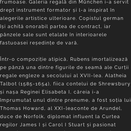
frumoase. Galeria regală din München i-a servit
drept instrument formator și l-a inspirat în
alegerile artistice ulterioare. Copistul german
își achită onorabil partea de contract, iar
pânzele sale sunt etalate în interioarele
fastuoasei reședințe de vară.
Într-o compoziție atipică, Rubens imortalizează
pe pânză una dintre figurile de seamă ale Curţii
regale engleze a secolului al XVII-lea. Alatheia
Talbot (1585-1654), fiica contelui de Shrewsbury
și nașa Reginei Elisabeta I, căreia i-a
împrumutat unul dintre prenume, a fost soția lui
Thomas Howard, al XXI-leaconte de Arundel,
duce de Norfolk, diplomat influent la Curtea
regilor James I și Carol I Stuart și pasionat