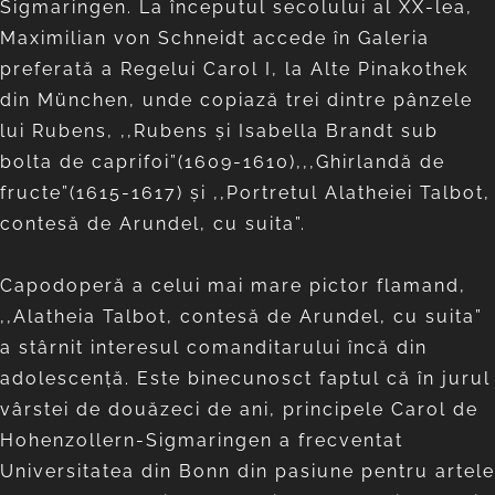
Sigmaringen. La începutul secolului al XX-lea,
Maximilian von Schneidt accede în Galeria
preferată a Regelui Carol I, la Alte Pinakothek
din München, unde copiază trei dintre pânzele
lui Rubens, ,,Rubens și Isabella Brandt sub
bolta de caprifoi”(1609-1610),,,Ghirlandă de
fructe”(1615-1617) și ,,Portretul Alatheiei Talbot,
contesă de Arundel, cu suita”.
Capodoperă a celui mai mare pictor flamand,
,,Alatheia Talbot, contesă de Arundel, cu suita”
a stârnit interesul comanditarului încă din
adolescență. Este binecunosct faptul că în jurul
vârstei de douăzeci de ani, principele Carol de
Hohenzollern-Sigmaringen a frecventat
Universitatea din Bonn din pasiune pentru artele