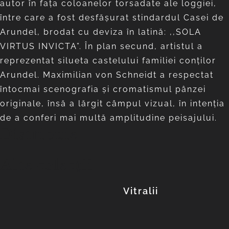
autor în faţa coloanelor torsadate ale loggiei,
între care a fost desfăşurat stindardul Casei de
Arundel, brodat cu deviza în latină: ,,SOLA
VIRTUS INVICTA”. În plan secund, artistul a
reprezentat silueta castelului familiei conţilor
Arundel. Maximilian von Schneidt a respectat
întocmai scenografia şi cromatismul pânzei
originale, însă a lărgit câmpul vizual, în intenţia
de a conferi mai multă amplitudine peisajului.
Distribuie
Alte colecții
Vitralii