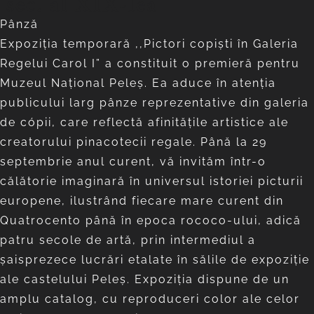
sec. al XIX-lea
Pânză
Expoziţia temporară ,,Pictori copiști în Galeria
Regelui Carol I” a constituit o premieră pentru
Muzeul Național Peleș. Ea aduce în atenţia
publicului larg pânze reprezentative din galeria
de cópii, care reflectă afinităţile artistice ale
creatorului pinacotecii regale. Până la 29
septembrie anul curent, vă invităm într-o
călătorie imaginară în universul istoriei picturii
europene, ilustrând fiecare mare curent din
Quatrocento până în epoca rococo-ului, adică
patru secole de artă, prin intermediul a
şaisprezece lucrări etalate în sălile de expoziţie
ale castelului Peleş. Expoziţia dispune de un
amplu catalog, cu reproduceri color ale celor