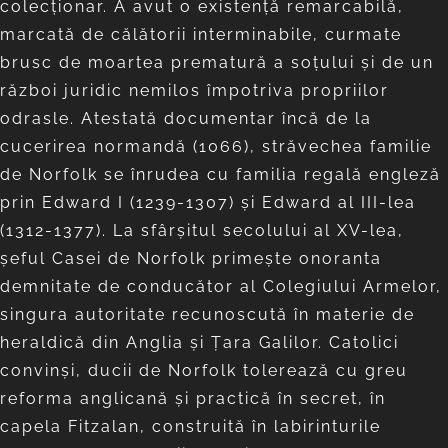
colecționar. A avut o existență remarcabilă,
marcată de călătorii interminabile, curmate
brusc de moartea prematură a soțului și de un
război juridic nemilos împotriva propriilor
odrasle. Atestată documentar încă de la
cucerirea normandă (1066), străvechea familie
de Norfolk se înrudea cu familia regală engleză
prin Edward I (1239-1307) și Edward al III-lea
(1312-1377). La sfârșitul secolului al XV-lea,
șeful Casei de Norfolk primește onoranta
demnitate de conducător al Colegiului Armelor,
singura autoritate recunoscută în materie de
heraldică din Anglia și Țara Galilor. Catolici
convinși, ducii de Norfolk tolerează cu greu
reforma anglicană și practică în secret, în
capela Fitzalan, construită în labirinturile