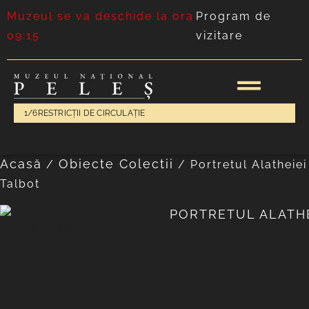
Muzeul se va deschide la ora
Program de
09:15
vizitare
1/6
RESTRICȚII DE CIRCULAȚIE
Acasă
Obiecte Colectii
/
/
Portretul Alatheiei
Talbot
Pictură universală
Portretul Alatheiei Talbot
Maximilian von Schneidt
(1858-1927)