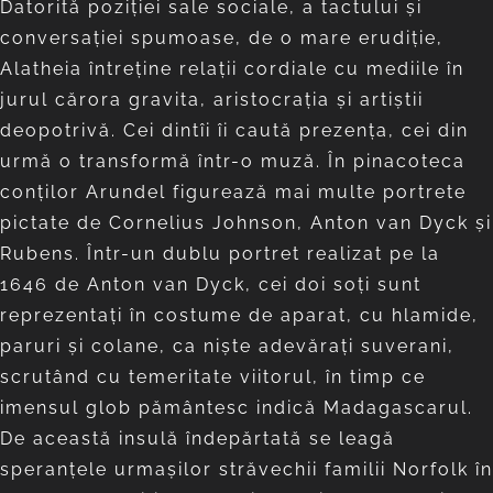
Datorită poziției sale sociale, a tactului și
conversației spumoase, de o mare erudiție,
Alatheia întreține relații cordiale cu mediile în
jurul cărora gravita, aristocrația și artiștii
deopotrivă. Cei dintîi îi caută prezența, cei din
urmă o transformă într-o muză. În pinacoteca
conților Arundel figurează mai multe portrete
pictate de Cornelius Johnson, Anton van Dyck și
Rubens. Într-un dublu portret realizat pe la
1646 de Anton van Dyck, cei doi soți sunt
reprezentați în costume de aparat, cu hlamide,
paruri și colane, ca niște adevărați suverani,
scrutând cu temeritate viitorul, în timp ce
imensul glob pământesc indică Madagascarul.
De această insulă îndepărtată se leagă
speranţele urmaşilor străvechii familii Norfolk în