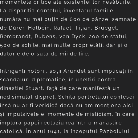
momentele critice ale existenţei lor nesăbuite.
La dispariţia contelui, inventarul familiei
număra nu mai puţin de 600 de pânze, semnate
de Dürer, Holbein, Rafael, Tiţian, Bruegel,
Rembrandt, Rubens, van Dyck, 200 de statui,
500 de schiţe, mai multe proprietăţi, dar şi o
datorie de o sută de mii de lire.
Intriganţi notorii, soţii Arundel sunt implicaţi în
scandaluri diplomatice, în uneltiri contra
dinastiei Stuart, faţă de care manifestă un
nedisimulat dispreţ. Schiţa portretului contesei
însă nu ar fi veridică dacă nu am menţiona aici
şi impulsivele ei momente de misticism, în care
implora papei recluziunea într-o mănăstire
catolică. În anul 1641, la începutul Războiului