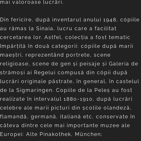
mai valoroase lucrări.
Din fericire, după inventarul anului 1948, cópiile
au rămas la Sinaia, lucru care a facilitat
cercetarea lor. Astfel, colecţia a fost tematic
împărţită în două categorii: cópiile după marii
maeştri, reprezentând portrete, scene
religioase, scene de gen şi peisaje şi Galeria de
strămoşi ai Regelui compusă din cópii după
lucrări originale păstrate, în general, în castelul
de la Sigmaringen. Copiile de la Peleş au fost
realizate în intervalul 1880-1910, după lucrări
celebre ale marii picturi din şcolile olandeză,
flamandă, germană, italiană etc, conservate în
câteva dintre cele mai importante muzee ale
Europei: Alte Pinakothek, München;