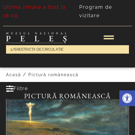
Ultima intrare a fost la
Program de
16:00
vizitare
1/6
RESTRICȚII DE CIRCULAȚIE
/
Acasă
Pictură românească
Filtre
Deschide 
PICTURĂ ROMÂNEASCĂ