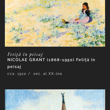
Fetiţă în peisaj
NICOLAE GRANT (1868-1950) Fetiţă în
peisaj
cca. 1910 /
sec. al XX-lea