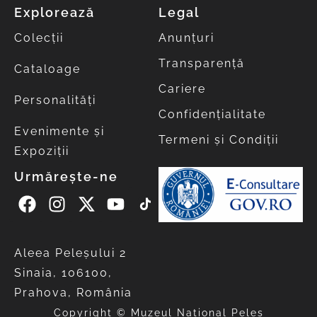
Explorează
Legal
Colecții
Anunțuri
Transparență
Cataloage
Cariere
Personalități
Confidențialitate
Evenimente și
Termeni și Condiții
Expoziții
Urmărește-ne
Aleea Peleşului 2
Sinaia, 106100,
Prahova, România
Copyright © Muzeul Național Peleș