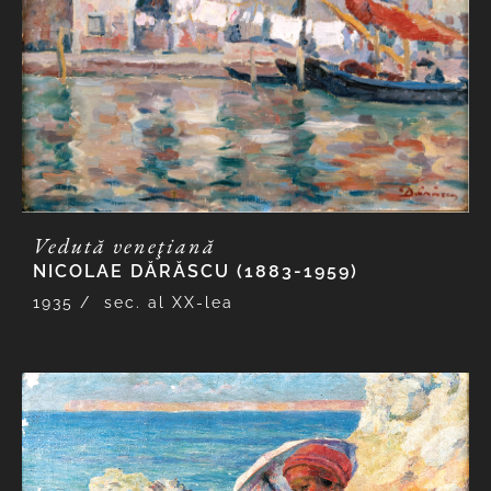
Vedută veneţiană
NICOLAE DĂRĂSCU (1883-1959)
1935 /
sec. al XX-lea