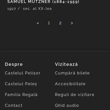
SAMUEL MŪTZNER (1884-1959)
1927 /
sec. al XX-lea
<
1
2
>
Despre
Vizitează
Castelul Pelișor
Cumpără bilete
Castelul Peleș
Accesibilitate
Familia Regală
Reguli de vizitare
Contact
Ghid audio