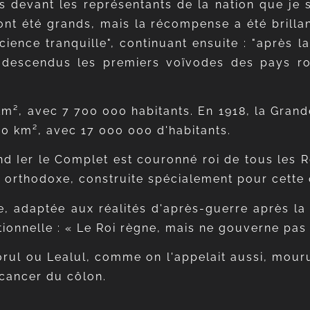
 devant les représentants de la nation que je 
ont été grands, mais la récompense a été brillant
ience tranquille", continuant ensuite : "après la
descendus les premiers voïvodes des pays rou
km², avec 7 700 000 habitants. En 1918, la Grand
00 km², avec 17 000 000 d'habitants.
nand Ier le Complet est couronné roi de tous les 
e orthodoxe, construite spécialement pour cette
e, adaptée aux réalités d'après-guerre après la 
ionnelle : « Le Roi règne, mais ne gouverne pas 
gitorul ou Lealul, comme on l'appelait aussi, mou
cancer du côlon.