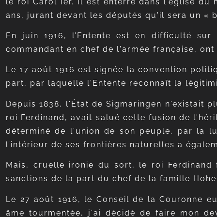
le roi Carol Ier. Il est enterré dans l'église
ans, jurant devant les députés qu'il sera un «
En juin 1916, l’Entente est en difficulté su
commandant en chef de l'armée française, ont 
Le 17 août 1916 est signée la convention politiq
part, par laquelle l'Entente reconnaît la légiti
Depuis 1838, l'État de Sigmaringen n'existait p
roi Ferdinand, avait salué cette fusion de l'hé
déterminé de l'union de son peuple, par la lu
l’intérieur de ses frontières naturelles a égal
Mais, cruelle ironie du sort, le roi Ferdinand
sanctions de la part du chef de la famille Hohe
Le 27 août 1916, le Conseil de la Couronne eu
âme tourmentée, j'ai décidé de faire mon dev