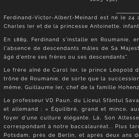
Ferdinand-Victor-Albert-Meinard est né le 24
Charles Ier et de la princesse Antoinette, infan
En 1889, Ferdinand s'installe en Roumanie, en 
l'absence de descendants mâles de Sa Majest
âgé d'entre ses frères ou ses descendants"
.
Le frère aîné de Carol Ier, le prince Léopold d
trône de Roumanie, de sorte que la succession 
même, Guillaume Ier, chef de la famille Hohenz
Le professeur VD Paun, du Liceul Sfântul Sava
et allemand : « Équilibré, grand et mince, a
foyer d'une culture élégante. Là, Son Altess
correspondant à notre baccalauréat... Plus tar
Potsdam, près de Berlin, et après deux ans de 