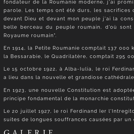
fondateur de la Roumanie moderne, j'ai promis
parole. Les temps ont été durs, les sacrifices 
devant Dieu et devant mon peuple j'ai la consc
belle berceau du peuple roumain, d'où sont 
Royaume roumain".
En 1914, la Petite Roumanie comptait 137 000 
la Bessarabie, le Quadrilatère, comptait 295 0
Le 15 octobre 1922, à Alba-Iulia, le roi Ferdi
a lieu dans la nouvelle et grandiose cathédral
En 1923, une nouvelle Constitution est adopté
principe fondamental de la monarchie constitut
Le 20 juillet 1927, le roi Ferdinand Ier l'Intre
suites de longues souffrances causées par un 
GALERIE