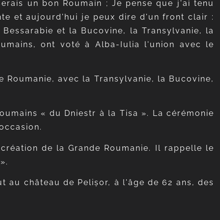
serais un bon Roumain ; Je pense que j'ai tenu
e et aujourd'hui je peux dire d'un front clair :
 Bessarabie et la Bucovine, la Transylvanie, la
mains, ont voté à Alba-Iulia l'union avec le
e Roumanie, avec la Transylvanie, la Bucovine,
Roumains « du Dniestr à la Tisa ». La cérémonie
 occasion.
création de la Grande Roumanie. Il rappelle le
».
rut au château de Pelișor, à l'âge de 62 ans, des