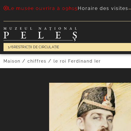
Le musée ouvrira à 09h15
Horaire des visites
Reine Elizabeth
1/6
RESTRICȚII DE CIRCULAȚIE
/
/
Maison
chiffres
le roi Ferdinand Ier