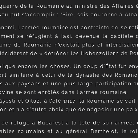
guerre de la Roumanie au ministre des Affaires é
cu put s'accomplir : "Sire, sois couronné à Alba
nemi, l'armée roumaine est contrainte de se reti
ment se réfugient à Iasi, devenue la capitale 
ume de Roumanie n'existait plus et interdisaie
t décidèrent de « détrôner les Hohenzollern de R
ique encore les choses. Un coup d'État fut envis
t similaire à celui de la dynastie des Romanov
aux paysans et une plus large participation aux 
ovine se sont enrôlés dans l'armée roumaine.
șești et Oituz, à l'été 1917, la Roumanie se voit
ion et n'a d'autre choix que de négocier une paix 
t de refuge à Bucarest à la tête de son armée, 
ables roumains et au général Berthelot, le roi 