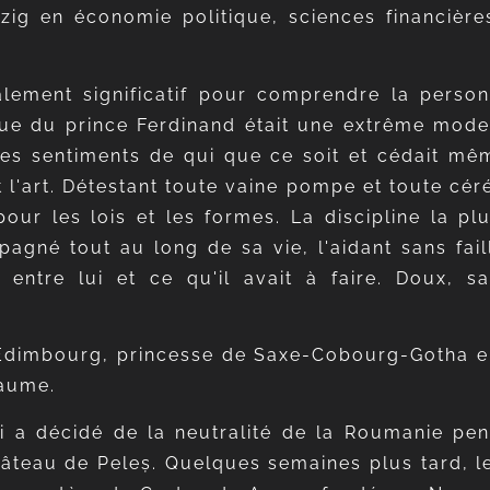
ig en économie politique, sciences financières, 
alement significatif pour comprendre la person
que du prince Ferdinand était une extrême mode
er les sentiments de qui que ce soit et cédait mê
 et l'art. Détestant toute vaine pompe et toute c
our les lois et les formes. La discipline la plu
pagné tout au long de sa vie, l'aidant sans fai
entre lui et ce qu'il avait à faire. Doux, s
'Édimbourg, princesse de Saxe-Cobourg-Gotha eut
yaume.
i a décidé de la neutralité de la Roumanie pe
hâteau de Peleș. Quelques semaines plus tard, 