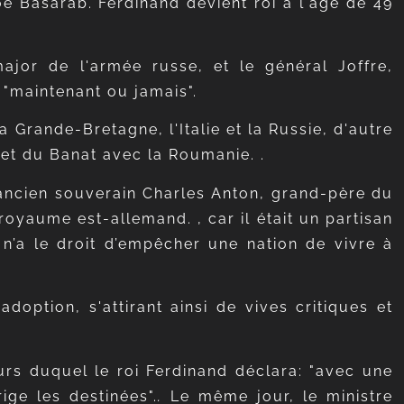
oe Basarab. Ferdinand devient roi à l'âge de 49
major de l'armée russe, et le général Joffre,
 "maintenant ou jamais".
a Grande-Bretagne, l'Italie et la Russie, d'autre
e et du Banat avec la Roumanie. .
 l'ancien souverain Charles Anton, grand-père du
royaume est-allemand. , car il était un partisan
 n’a le droit d’empêcher une nation de vivre à
doption, s'attirant ainsi de vives critiques et
urs duquel le roi Ferdinand déclara: "avec une
ge les destinées".
.
Le même jour, le ministre