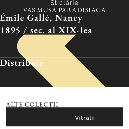
Sticlărie
VAS MUSA PARADISIACA
Émile Gallé, Nancy
1895 /
sec. al XIX-lea
Distribuie
ALTE COLECȚII
Vitralii