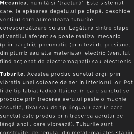
Mecanica
, numită și “tractură”. Este sistemul
care, la apăsarea degetului pe clapă, deschide
ventilul care alimentează tuburile
corespunzătoare cu aer. Legătura dintre clape
și ventilul aferent se poate realiza: mecanic
(prin pârghii), pneumatic (prin țevi de presiune,
din plumb sau alte materiale), electric (ventilul
fiind acționat de electromagneți) sau electronic.
Tuburile
. Acestea produc sunetul orgii prin
vibrația unei coloane de aer în interiorul lor. Pot
fi de tip labial (adică fluiere, în care sunetul se
produce prin trecerea aerului peste o muchie
ascuțită, fixă) sau de tip lingual ( caz în care
sunetul este produs prin trecerea aerului pe
lângă ancii, care vibrează). Tuburile sunt
construite, de regulă, din metal (mai ales staniu