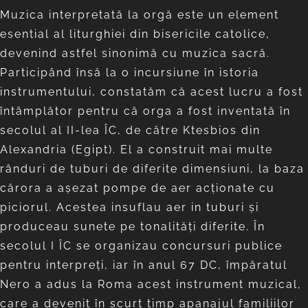
Muzica interpretată la orgă este un element
esential al liturghiei din bisericile catolice,
devenind astfel sinonimă cu muzica sacră.
Participând însă la o incursiune în istoria
instrumentului, constatăm că acest lucru a fost
întâmplător pentru că orga a fost inventată în
secolul al II-lea ÎC, de către Ktesbios din
Alexandria (Egipt). El a construit mai multe
rânduri de tuburi de diferite dimensiuni, la baza
cărora a aşezat pompe de aer acţionate cu
piciorul. Acestea insuflau aer in tuburi şi
produceau sunete pe tonalităţi diferite. În
secolul I ÎC se organizau concursuri publice
pentru interpreţi, iar în anul 67 DC, împăratul
Nero a adus la Roma acest instrument muzical,
care a devenit în scurt timp apanajul familiilor