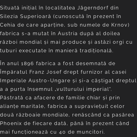
Situată iniţial în localitatea Jägerndorf din
Silezia Superioară (cunoscută în prezent în
Cehia de care aparţine, sub numele de Krnov)
fabrica s-a mutat în Austria după al doilea
război mondial şi mai produce şi astăzi orgi cu
tuburi executate în manieră tradiţională.
În anul 1896 fabrica a fost desemnată de
Împăratul Franz Josef drept furnizor al casei
Imperiale Austro-Ungare şi şi-a câştigat dreptul
a a purta însemnul „vulturului imperial“.
Păstrată ca afacere de familie chiar şi prin
alianţe maritale, fabrica a supravieţuit celor
două războaie mondiale, renăscând ca pasărea
Phoenix de fiecare dată, până în prezent când
mai funcţionează cu 40 de muncitori.