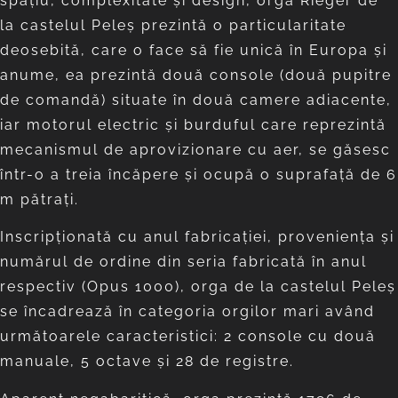
spaţiu, complexitate şi design, orga Rieger de
la castelul Peleş prezintă o particularitate
deosebită, care o face să fie unică în Europa şi
anume, ea prezintă două console (două pupitre
de comandă) situate în două camere adiacente,
iar motorul electric şi burduful care reprezintă
mecanismul de aprovizionare cu aer, se găsesc
într-o a treia încăpere şi ocupă o suprafaţă de 6
m pătraţi.
Inscripţionată cu anul fabricaţiei, provenienţa şi
numărul de ordine din seria fabricată în anul
respectiv (Opus 1000), orga de la castelul Peleş
se încadrează în categoria orgilor mari având
următoarele caracteristici: 2 console cu două
manuale, 5 octave şi 28 de registre.