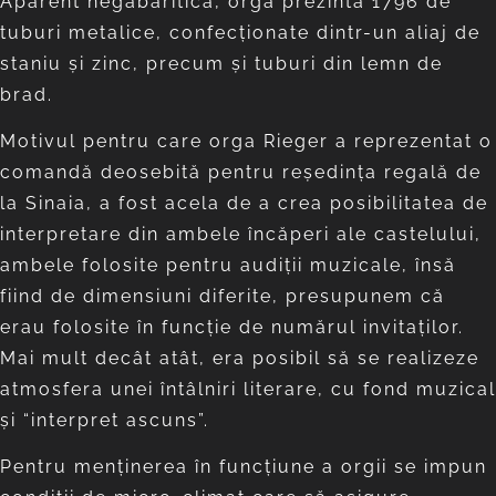
Aparent negabaritică, orga prezintă 1796 de
tuburi metalice, confecţionate dintr-un aliaj de
staniu şi zinc, precum şi tuburi din lemn de
brad.
Motivul pentru care orga Rieger a reprezentat o
comandă deosebită pentru reşedinţa regală de
la Sinaia, a fost acela de a crea posibilitatea de
interpretare din ambele încăperi ale castelului,
ambele folosite pentru audiţii muzicale, însă
fiind de dimensiuni diferite, presupunem că
erau folosite în funcţie de numărul invitaţilor.
Mai mult decât atât, era posibil să se realizeze
atmosfera unei întâlniri literare, cu fond muzical
şi “interpret ascuns”.
Pentru menţinerea în funcţiune a orgii se impun