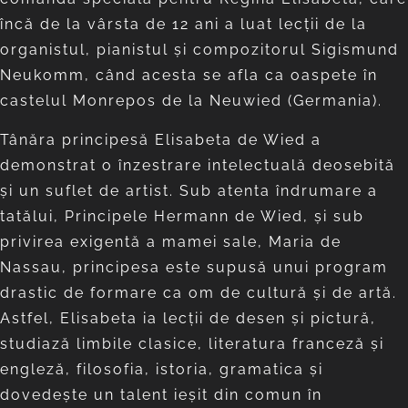
încă de la vârsta de 12 ani a luat lecţii de la
organistul, pianistul şi compozitorul Sigismund
Neukomm, când acesta se afla ca oaspete în
castelul Monrepos de la Neuwied (Germania).
Tânăra principesă Elisabeta de Wied a
demonstrat o înzestrare intelectuală deosebită
şi un suflet de artist. Sub atenta îndrumare a
tatălui, Principele Hermann de Wied, şi sub
privirea exigentă a mamei sale, Maria de
Nassau, principesa este supusă unui program
drastic de formare ca om de cultură şi de artă.
Astfel, Elisabeta ia lecţii de desen şi pictură,
studiază limbile clasice, literatura franceză şi
engleză, filosofia, istoria, gramatica şi
dovedeşte un talent ieşit din comun în