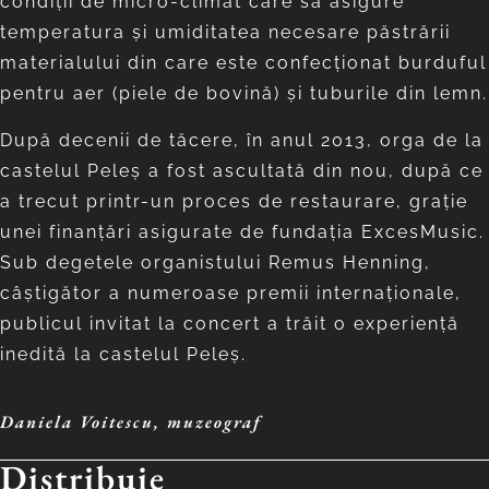
condiţii de micro-climat care să asigure
temperatura şi umiditatea necesare păstrării
materialului din care este confecţionat burduful
pentru aer (piele de bovină) şi tuburile din lemn.
După decenii de tăcere, în anul 2013, orga de la
castelul Peleş a fost ascultată din nou, după ce
a trecut printr-un proces de restaurare, graţie
unei finanţări asigurate de fundaţia ExcesMusic.
Sub degetele organistului Remus Henning,
câştigător a numeroase premii internaţionale,
publicul invitat la concert a trăit o experienţă
inedită la castelul Peleş.
Daniela Voitescu
,
muzeograf
Distribuie