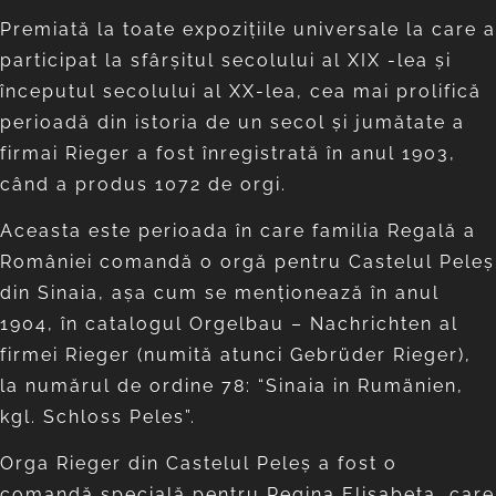
Premiată la toate expoziţiile universale la care a
participat la sfârşitul secolului al XIX -lea şi
începutul secolului al XX-lea, cea mai prolifică
perioadă din istoria de un secol şi jumătate a
firmai Rieger a fost înregistrată în anul 1903,
când a produs 1072 de orgi.
Aceasta este perioada în care familia Regală a
României comandă o orgă pentru Castelul Peleş
din Sinaia, aşa cum se menţionează în anul
1904, în catalogul Orgelbau – Nachrichten al
firmei Rieger (numită atunci Gebrüder Rieger),
la numărul de ordine 78: “Sinaia in Rumänien,
kgl. Schloss Peles”.
Orga Rieger din Castelul Peleş a fost o
comandă specială pentru Regina Elisabeta, care