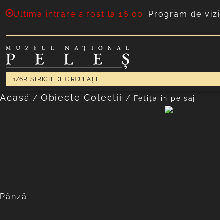
Ultima intrare a fost la 16:00
Program de vizi
1/6
RESTRICȚII DE CIRCULAȚIE
Acasă
Obiecte Colectii
/
/
Fetiţă în peisaj
Pictură românească
Fetiţă în peisaj
NICOLAE GRANT (1868-1950) 
cca. 1910 /
sec. al XX-lea
Pânză
Distribuie