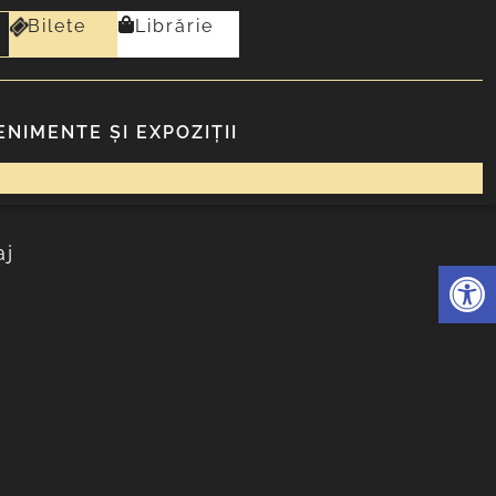
Bilete
Librărie
ENIMENTE ȘI EXPOZIȚII
Deschide 