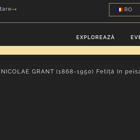
tare
RO
EXPLOREAZĂ
EV
Fetiţă în peisaj