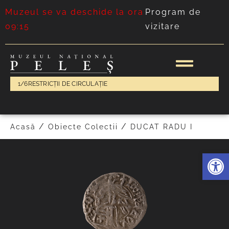
Muzeul se va deschide la ora
Program de
09:15
vizitare
1/6
RESTRICȚII DE CIRCULAȚIE
PRECEDENT
/
/
Acasă
Obiecte Colectii
DUCAT RADU I
Deschide 