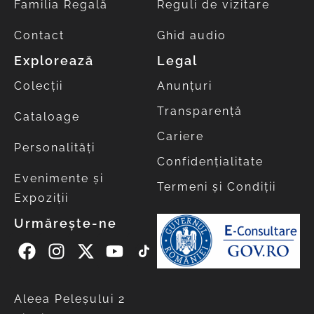
Familia Regală
Reguli de vizitare
Contact
Ghid audio
Explorează
Legal
Colecții
Anunțuri
Transparență
Cataloage
Cariere
Personalități
Confidențialitate
Evenimente și
Termeni și Condiții
Expoziții
Urmărește-ne
Aleea Peleşului 2