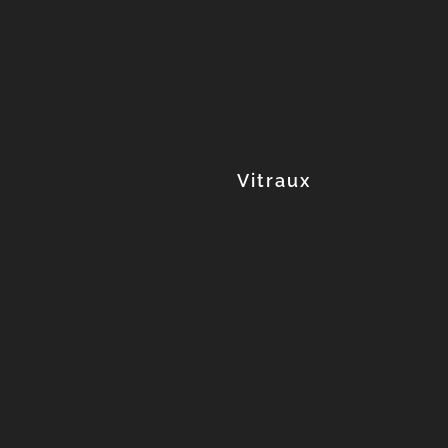
1881-1882 /
siècle le dix-neuvième
Partager
Autres collections
Vitraux