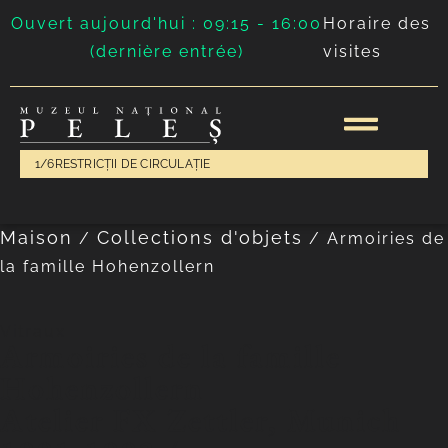
Ouvert aujourd'hui : 09:15 - 16:00
Horaire des
(dernière entrée)
visites
1/6
RESTRICȚII DE CIRCULAȚIE
Maison
Collections d'objets
/
/
Armoiries de
la famille Hohenzollern
Vitraux
Armoiries de la famille
Hohenzollern
Atelier FX Zettler, Munich