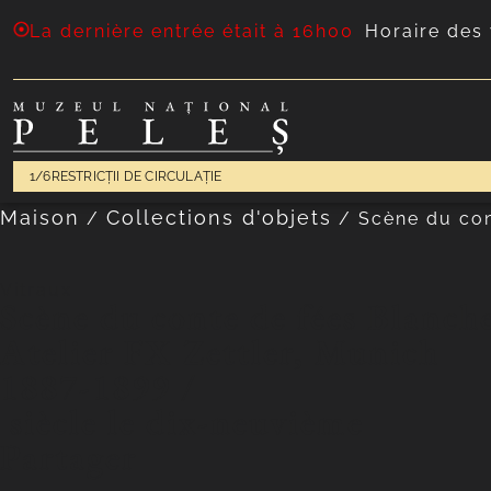
La dernière entrée était à 16h00
Horaire des 
1/6
RESTRICȚII DE CIRCULAȚIE
Maison
Collections d'objets
/
/
Scène du con
Vitraux
Scène du conte de fées Blanch
Atelier FX Zettler, Munich
1887-1899 /
siècle le dix-neuvième
Partager