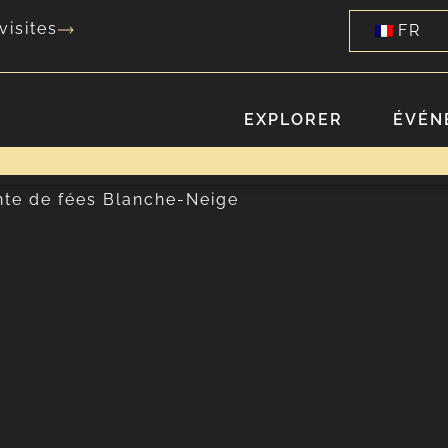
visites
FR
EXPLORER
ÉVÉN
te de fées Blanche-Neige
e-Neige