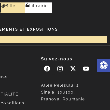
Billet
Librairie
EMENTS ET EXPOSITIONS
Suivez-nous
Ouvrir l
ence
Allée Peleșului 2
Sinaïa, 106100,
TIALITÉ
Prahova, Roumanie
 conditions