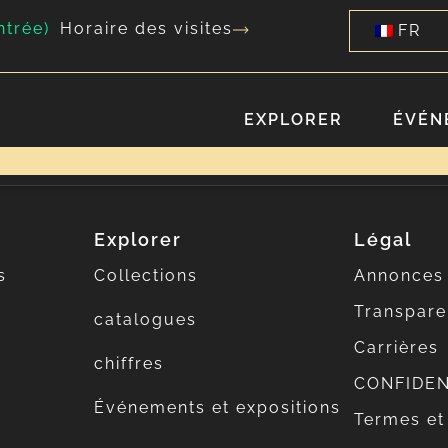
ntrée)
Horaire des visites
FR
EXPLORER
ÉVÉN
Explorer
Légal
s
Collections
Annonces
Transpar
catalogues
Carrières
chiffres
CONFIDEN
Événements et expositions
Termes et