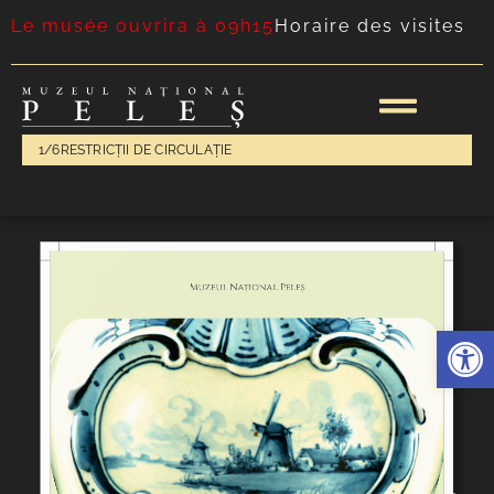
Le musée ouvrira à 09h15
Horaire des visites
1/6
RESTRICȚII DE CIRCULAȚIE
Ouvrir l