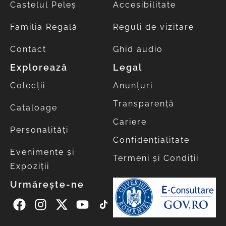
Castelul Peleș
Accesibilitate
Familia Regală
Reguli de vizitare
Contact
Ghid audio
Explorează
Legal
Colecții
Anunțuri
Transparență
Cataloage
Cariere
Personalități
Confidențialitate
Evenimente și
Termeni și Condiții
Expoziții
Urmărește-ne