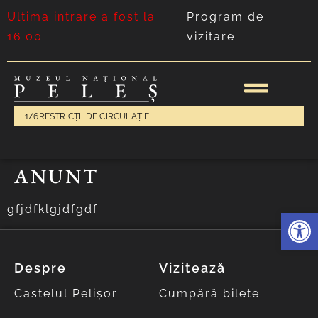
Ultima intrare a fost la
Program de
16:00
vizitare
1/6
RESTRICȚII DE CIRCULAȚIE
ANUNT
gfjdfklgjdfgdf
Deschide 
Despre
Vizitează
Castelul Pelișor
Cumpără bilete