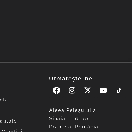
Urmărește-ne
nță
Aleea Peleşului 2
Sinaia, 106100,
alitate
Prahova, România
 Condiții