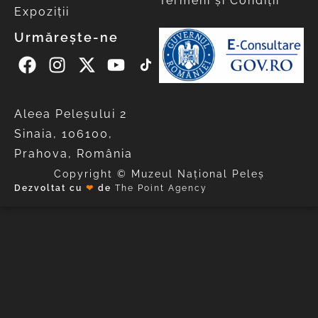
Termeni și Condiții
Expoziții
Urmărește-ne
Aleea Peleşului 2
Sinaia, 106100,
Prahova, România
Copyright © Muzeul Național Peleș
Dezvoltat cu
❤
de
The Point Agency