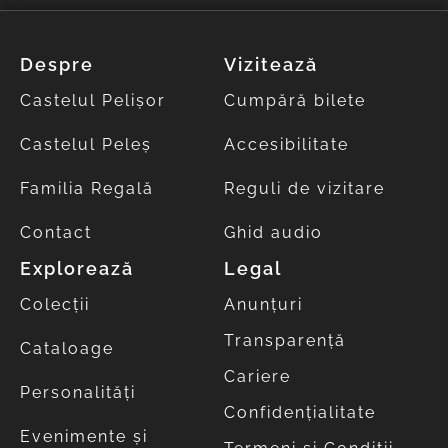
Despre
Vizitează
Castelul Pelișor
Cumpără bilete
Castelul Peleș
Accesibilitate
Familia Regală
Reguli de vizitare
Contact
Ghid audio
Explorează
Legal
Colecții
Anunțuri
Transparență
Cataloage
Cariere
Personalități
Confidențialitate
Evenimente și