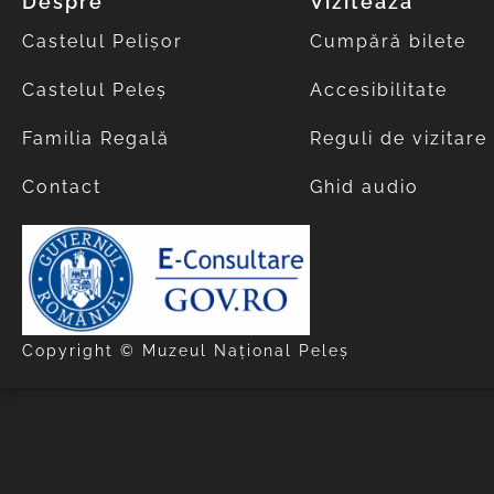
Despre
Vizitează
Castelul Pelișor
Cumpără bilete
Castelul Peleș
Accesibilitate
Familia Regală
Reguli de vizitare
Contact
Ghid audio
Copyright © Muzeul Național Peleș