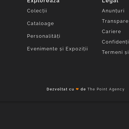
Explorează
Legal
Colecții
Anunțuri
Transpare
Cataloage
Cariere
Personalități
Confidenți
Evenimente și Expoziții
Termeni și
Dezvoltat cu
❤
de
The Point Agency