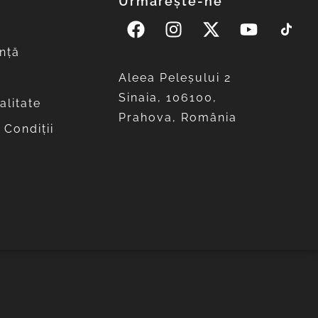
Urmărește-ne
nță
Aleea Peleşului 2
Sinaia, 106100,
alitate
Prahova, România
 Condiții