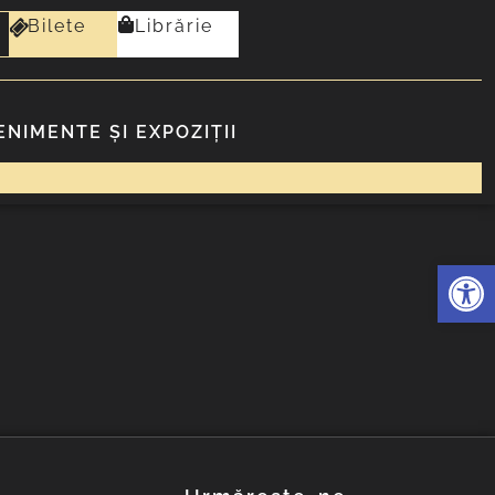
Bilete
Librărie
ENIMENTE ȘI EXPOZIȚII
Deschide 