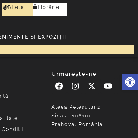
Bilete
Librărie
ENIMENTE ȘI EXPOZIȚII
Urmărește-ne
Deschide 
nță
Aleea Peleşului 2
Sinaia, 106100,
alitate
Prahova, România
 Condiții