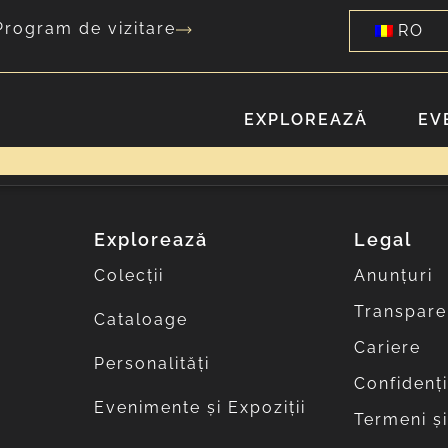
Program de vizitare
RO
EXPLOREAZĂ
EV
Explorează
Legal
Colecții
Anunțuri
Transpare
Cataloage
Cariere
Personalități
Confidenți
Evenimente și Expoziții
Termeni și