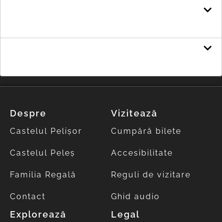
Declarație de interese Răileanu Valentin -
șef serviciu
Declarație de interese Grosu Ion - șef
formație muncitori
Despre
Vizitează
Castelul Pelișor
Cumpără bilete
Castelul Peleș
Accesibilitate
Familia Regală
Reguli de vizitare
Contact
Ghid audio
Explorează
Legal