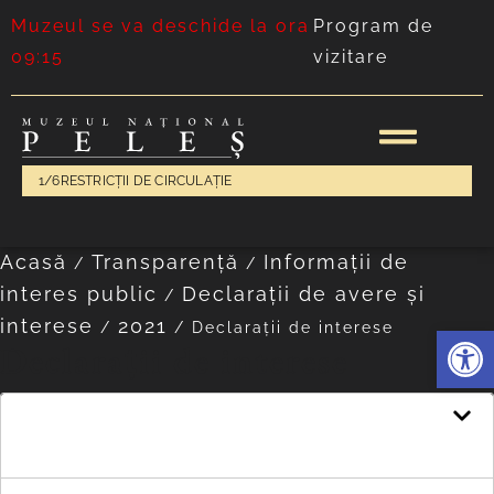
Muzeul se va deschide la ora
Program de
09:15
vizitare
1/6
RESTRICȚII DE CIRCULAȚIE
Acasă
Transparență
Informații de
/
/
interes public
Declarații de avere și
/
interese
2021
/
/
Declarații de interese
Deschide 
Declarații de interese
Declarație de interese Ion Narcis-Dorin -
manager