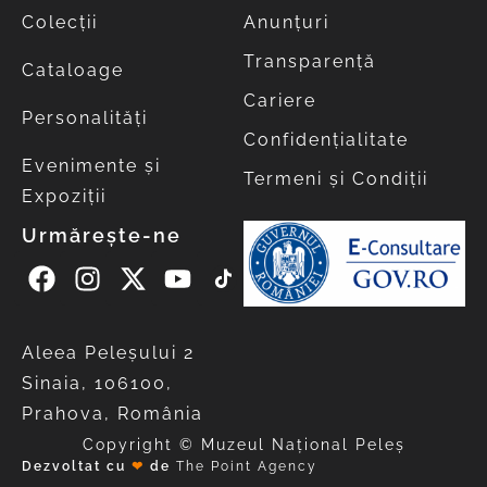
Colecții
Anunțuri
Transparență
Cataloage
Cariere
Personalități
Confidențialitate
Evenimente și
Termeni și Condiții
Expoziții
Urmărește-ne
Aleea Peleşului 2
Sinaia, 106100,
Prahova, România
Copyright © Muzeul Național Peleș
Dezvoltat cu
❤
de
The Point Agency