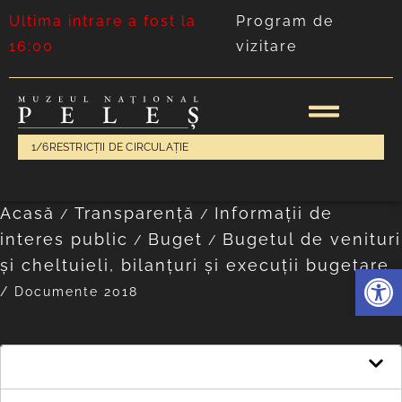
Ultima intrare a fost la
Program de
16:00
vizitare
1/6
RESTRICȚII DE CIRCULAȚIE
Acasă
Transparență
Informații de
/
/
interes public
Buget
Bugetul de venituri
/
/
și cheltuieli, bilanțuri și execuții bugetare
Deschide 
/
Documente 2018
Documente 2018
Buget de venituri și cheltuieli