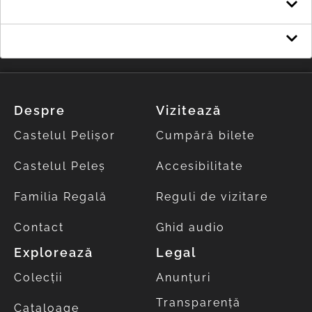
Bilanț
Execuție buget de stat
Despre
Vizitează
Castelul Pelișor
Cumpără bilete
Castelul Peleș
Accesibilitate
Familia Regală
Reguli de vizitare
Contact
Ghid audio
Explorează
Legal
Colecții
Anunțuri
Transparență
Cataloage