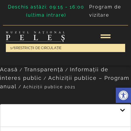
Deschis astăzi: 09:15 - 16:00
Program de
(ultima intrare)
vizitare
1/6
RESTRICȚII DE CIRCULAȚIE
Acasă
Transparență
Informații de
/
/
interes public
Achiziții publice – Program
/
anual
/
Achiziții publice 2021
Deschide 
Achiziții publice 2021
Strategia anuală de achiziție publică –
2021