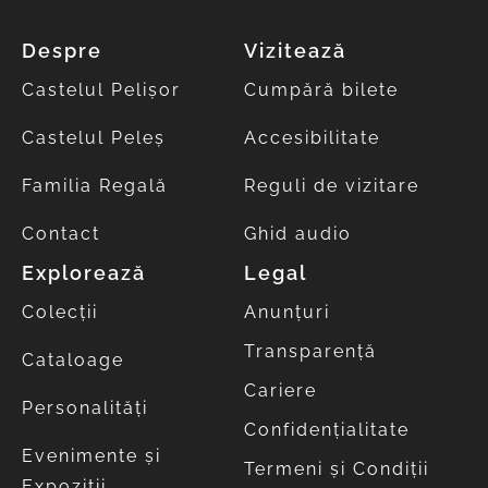
Despre
Vizitează
Castelul Pelișor
Cumpără bilete
Castelul Peleș
Accesibilitate
Familia Regală
Reguli de vizitare
Contact
Ghid audio
Explorează
Legal
Colecții
Anunțuri
Transparență
Cataloage
Cariere
Personalități
Confidențialitate
Evenimente și
Termeni și Condiții
Expoziții