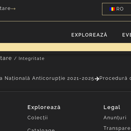
tare
RO
EXPLOREAZĂ
EV
tare
/
Integritate
ia Națională Anticorupție 2021-2025
Procedură d
Explorează
Legal
Colecții
Anunțuri
Transpare
Cataloage