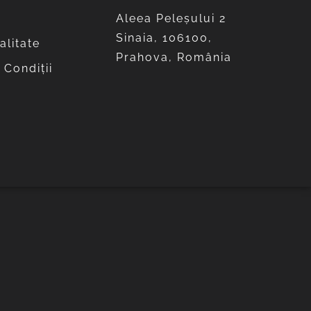
Aleea Peleşului 2
Sinaia, 106100,
alitate
Prahova, România
 Condiții