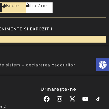
Bilete
Librărie
ENIMENTE ȘI EXPOZIȚII
Deschide 
e sistem – declararea cadourilor
Urmărește-ne
nță