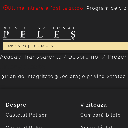
Ultima intrare a fost la 16:00
Program de vizi
1/6
RESTRICȚII DE CIRCULAȚIE
Acasă
Transparență
Despre noi / Prezen
/
/
Integritate
Plan de integritate
Declarație privind Strateg
Despre
Vizitează
Castelul Pelișor
Cumpără bilete
Castelul Peleș
Accesibilitate