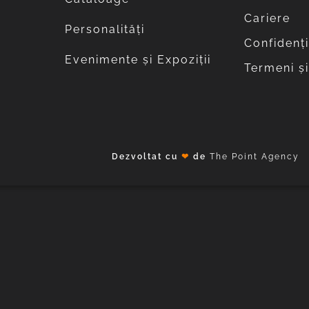
Cariere
Personalități
Confidenți
Evenimente și Expoziții
Termeni și
Dezvoltat cu
❤
de
The Point Agency