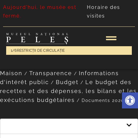
Aujourd'hui, le musée est
Horaire des
fermé.
visites
1/6
RESTRICȚII DE CIRCULAȚIE
Maison
Transparence
Informations
/
/
d'intérêt public
Budget
Le budget des
/
/
recettes et des dépenses, les bilans et les
Ouvrir l
exécutions budgétaires
/
Documents 2020
Documents 2020
Budget des revenus et dépenses