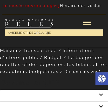
Le musée ouvrira à 09h15
Horaire des visites
1/6
RESTRICȚII DE CIRCULAȚIE
Maison
Transparence
Informations
/
/
d'intérêt public
Budget
Le budget des
/
/
recettes et des dépenses, les bilans et les
exécutions budgétaires
/
Documents 2018
Ouvrir l
Documents 2018
Budget des revenus et dépenses
Bilan