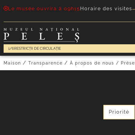
Le musée ouvrira à 09h15
Horaire des visites
1/6
RESTRICȚII DE CIRCULAȚIE
/
/
Maison
Transparence
À propos de nous / Prése
Priorité