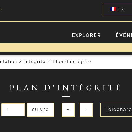
FR
EXPLORER
ÉVÉN
/
/
ntation
Intégrité
Plan d'intégrité
PLAN D'INTÉGRITÉ
suivre
+
-
Télécharg